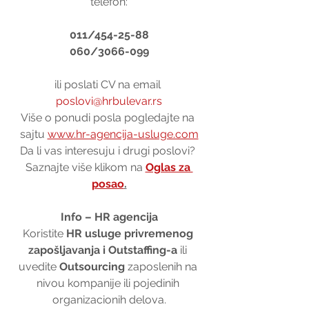
telefon:
011/454-25-88
060/3066-099
ili poslati CV na email 
poslovi@hrbulevar.rs
Više o ponudi posla pogledajte na 
sajtu 
www.hr-agencija-usluge.com
Da li vas interesuju i drugi poslovi? 
Saznajte više klikom na 
Oglas za 
posao
.
Info – HR agencija
Koristite 
HR usluge privremenog 
zapošljavanja i Outstaffing-a
 ili 
uvedite 
Outsourcing
 zaposlenih na 
nivou kompanije ili pojedinih 
organizacionih delova.