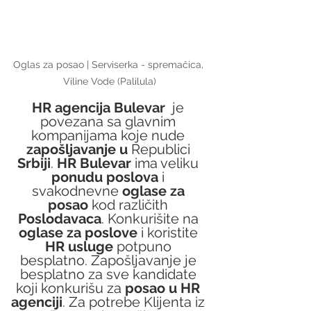
Oglas za posao | Serviserka - spremačica, 
Viline Vode (Palilula)
HR agencija Bulevar
  je 
povezana sa glavnim 
kompanijama koje nude 
zapošljavanje u
 Republici 
Srbiji
. 
HR Bulevar
 ima veliku 
ponudu poslova
 i 
svakodnevne 
oglase za 
posao
 kod različith 
Poslodavaca
. Konkurišite na 
oglase za poslove
 i koristite 
HR usluge
 potpuno 
besplatno. Zapošljavanje je 
besplatno za sve kandidate 
koji konkurišu za 
posao u HR 
agenciji
. Za potrebe Klijenta iz 