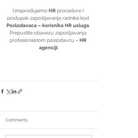
Unapređujemo 
HR
 procedure I 
postupak zapošljavanja radnika kod 
Poslodavaca – korisnika HR usluga
. 
Prepustite obavezu zapošljavanja 
profesionalnom poslodavcu – 
HR 
agenciji
.
Comments