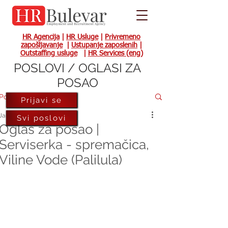
HR Agencija
|
HR Usluge
|
Privremeno
zapošljavanje
|
Ustupanje zaposlenih
|
Outstaffing usluge
|
HR Services (eng)
POSLOVI / OGLASI ZA
POSAO
Post
Prijavi se
Jan 30, 2024
Svi poslovi
Oglas za posao |
Serviserka - spremačica,
Viline Vode (Palilula)