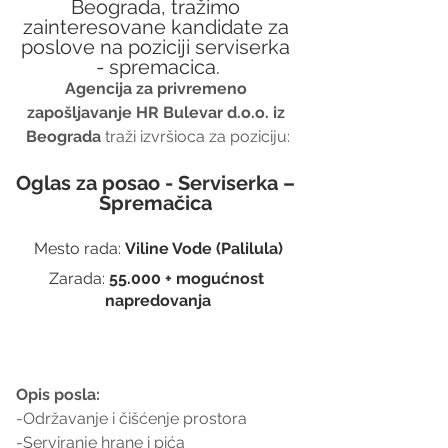
Beograda, tražimo 
zainteresovane kandidate za 
poslove na poziciji serviserka 
- spremacica.
Agencija za privremeno 
zapošljavanje HR Bulevar d.o.o. iz 
Beograda
 traži izvršioca za poziciju:
Oglas za posao - Serviserka – 
Spremačica 
Mesto rada: 
Viline Vode (Palilula)
Zarada: 
55.000 + mogućnost 
napredovanja
Opis posla:
-Održavanje i čišćenje prostora
-Serviranje hrane i pića