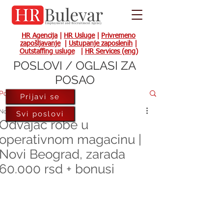
HR Agencija
|
HR Usluge
|
Privremeno
zapošljavanje
|
Ustupanje zaposlenih
|
Outstaffing usluge
|
HR Services (eng)
POSLOVI / OGLASI ZA
POSAO
Post
Prijavi se
Nov 24, 2023
Svi poslovi
Odvajač robe u
operativnom magacinu |
Novi Beograd, zarada
60.000 rsd + bonusi