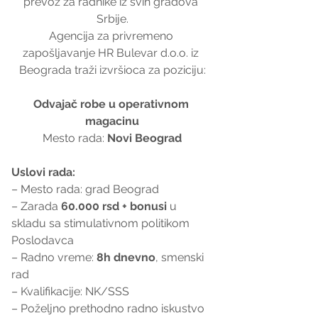
prevoz za radnike iz svih gradova 
Srbije.
Agencija za privremeno 
zapošljavanje HR Bulevar d.o.o. iz 
Beograda traži izvršioca za poziciju:
Odvajač robe u operativnom 
magacinu
Mesto rada: 
Novi Beograd
Uslovi rada:
– Mesto rada: grad Beograd
– Zarada 
60.000 rsd + bonusi
 u 
skladu sa stimulativnom politikom 
Poslodavca
– Radno vreme: 
8h dnevno
, smenski 
rad
– Kvalifikacije: NK/SSS
– Poželjno prethodno radno iskustvo