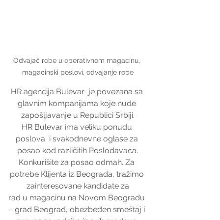
Odvajač robe u operativnom magacinu, 
magacinski poslovi, odvajanje robe
HR agencija Bulevar  je povezana sa 
glavnim kompanijama koje nude 
zapošljavanje u Republici Srbiji.
HR Bulevar ima veliku ponudu 
poslova  i svakodnevne oglase za 
posao kod različitih Poslodavaca.
Konkurišite za posao odmah. Za 
potrebe Klijenta iz Beograda, tražimo 
zainteresovane kandidate za
rad u magacinu na Novom Beogradu 
– grad Beograd, obezbeđen smeštaj i 