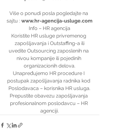
Više o ponudi posla pogledajte na 
sajtu : 
www.hr-agencija-usluge.com
Info – HR agencija
Koristite HR usluge privremenog 
zapošljavanja i Outstaffing-a ili
uvedite Outsourcing zaposlenih na 
nivou kompanije ili pojedinih 
organizacionih delova.
Unapređujemo HR procedure I 
postupak zapošljavanja radnika kod 
Poslodavaca – korisnika HR usluga.
Prepustite obavezu zapošljavanja 
profesionalnom poslodavcu – HR 
agenciji.