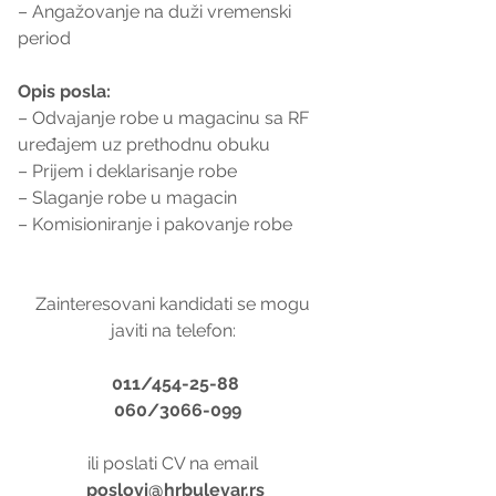
– Angažovanje na duži vremenski 
period
Opis posla:
– Odvajanje robe u magacinu sa RF 
uređajem uz prethodnu obuku
– Prijem i deklarisanje robe
– Slaganje robe u magacin
– Komisioniranje i pakovanje robe
Zainteresovani kandidati se mogu 
javiti na telefon: 
011/454-25-88
 060/3066-099
ili poslati CV na email 
poslovi@hrbulevar.rs