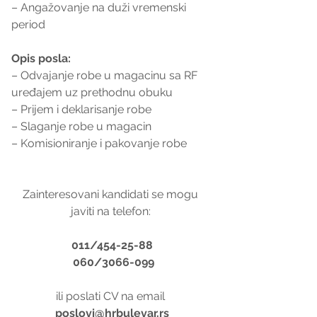
– Angažovanje na duži vremenski 
period
Opis posla:
– Odvajanje robe u magacinu sa RF 
uređajem uz prethodnu obuku
– Prijem i deklarisanje robe
– Slaganje robe u magacin
– Komisioniranje i pakovanje robe
Zainteresovani kandidati se mogu 
javiti na telefon: 
011/454-25-88
 060/3066-099
ili poslati CV na email 
poslovi@hrbulevar.rs