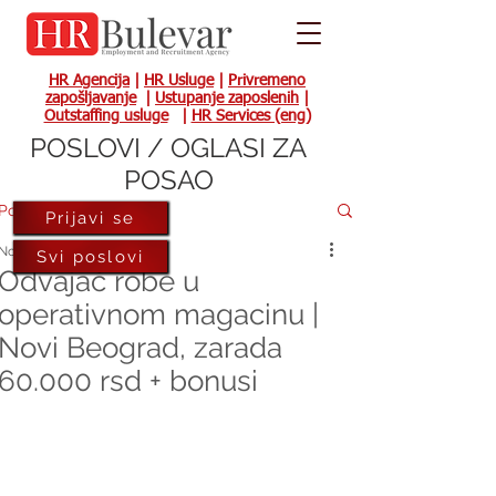
HR Agencija
|
HR Usluge
|
Privremeno
zapošljavanje
|
Ustupanje zaposlenih
|
Outstaffing usluge
|
HR Services (eng)
POSLOVI / OGLASI ZA
POSAO
Post
Prijavi se
Nov 13, 2023
Svi poslovi
Odvajač robe u
operativnom magacinu |
Novi Beograd, zarada
60.000 rsd + bonusi