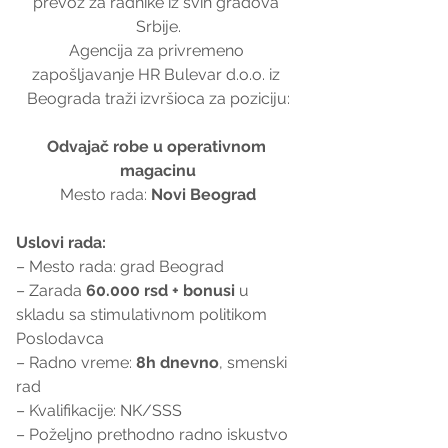
prevoz za radnike iz svih gradova 
Srbije.
Agencija za privremeno 
zapošljavanje HR Bulevar d.o.o. iz 
Beograda traži izvršioca za poziciju:
Odvajač robe u operativnom 
magacinu
Mesto rada: 
Novi Beograd
Uslovi rada:
– Mesto rada: grad Beograd
– Zarada 
60.000 rsd + bonusi
 u 
skladu sa stimulativnom politikom 
Poslodavca
– Radno vreme: 
8h dnevno
, smenski 
rad
– Kvalifikacije: NK/SSS
– Poželjno prethodno radno iskustvo