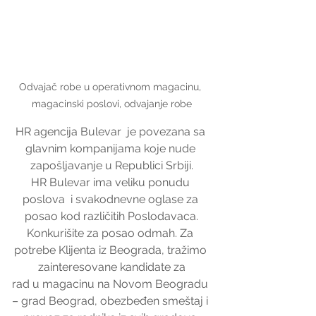
Odvajač robe u operativnom magacinu, 
magacinski poslovi, odvajanje robe
HR agencija Bulevar  je povezana sa 
glavnim kompanijama koje nude 
zapošljavanje u Republici Srbiji.
HR Bulevar ima veliku ponudu 
poslova  i svakodnevne oglase za 
posao kod različitih Poslodavaca.
Konkurišite za posao odmah. Za 
potrebe Klijenta iz Beograda, tražimo 
zainteresovane kandidate za
rad u magacinu na Novom Beogradu 
– grad Beograd, obezbeđen smeštaj i 