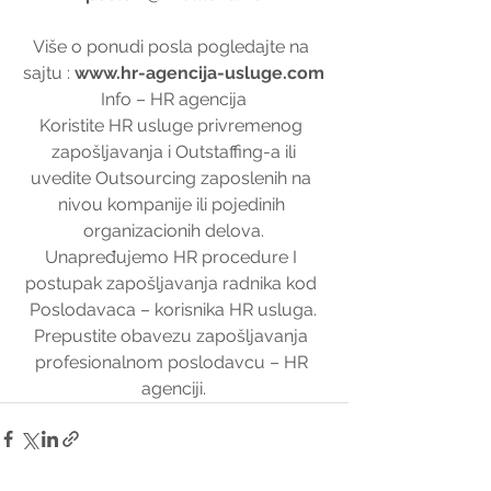
Više o ponudi posla pogledajte na 
sajtu : 
www.hr-agencija-usluge.com
Info – HR agencija
Koristite HR usluge privremenog 
zapošljavanja i Outstaffing-a ili
uvedite Outsourcing zaposlenih na 
nivou kompanije ili pojedinih 
organizacionih delova.
Unapređujemo HR procedure I 
postupak zapošljavanja radnika kod 
Poslodavaca – korisnika HR usluga.
Prepustite obavezu zapošljavanja 
profesionalnom poslodavcu – HR 
agenciji.