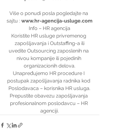
Više o ponudi posla pogledajte na 
sajtu : 
www.hr-agencija-usluge.com
Info – HR agencija
Koristite HR usluge privremenog 
zapošljavanja i Outstaffing-a ili
uvedite Outsourcing zaposlenih na 
nivou kompanije ili pojedinih 
organizacionih delova.
Unapređujemo HR procedure I 
postupak zapošljavanja radnika kod 
Poslodavaca – korisnika HR usluga.
Prepustite obavezu zapošljavanja 
profesionalnom poslodavcu – HR 
agenciji.