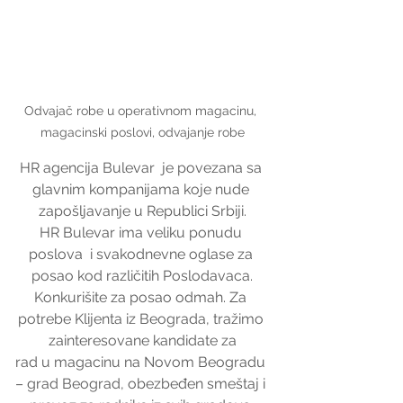
Odvajač robe u operativnom magacinu, 
magacinski poslovi, odvajanje robe
HR agencija Bulevar  je povezana sa 
glavnim kompanijama koje nude 
zapošljavanje u Republici Srbiji.
HR Bulevar ima veliku ponudu 
poslova  i svakodnevne oglase za 
posao kod različitih Poslodavaca.
Konkurišite za posao odmah. Za 
potrebe Klijenta iz Beograda, tražimo 
zainteresovane kandidate za
rad u magacinu na Novom Beogradu 
– grad Beograd, obezbeđen smeštaj i 