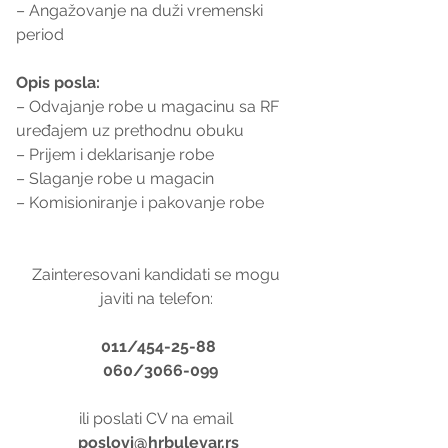
– Angažovanje na duži vremenski 
period
Opis posla:
– Odvajanje robe u magacinu sa RF 
uređajem uz prethodnu obuku
– Prijem i deklarisanje robe
– Slaganje robe u magacin
– Komisioniranje i pakovanje robe
Zainteresovani kandidati se mogu 
javiti na telefon: 
011/454-25-88
 060/3066-099
ili poslati CV na email 
poslovi@hrbulevar.rs