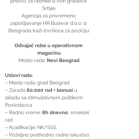
prevoz za radnike iz svih gradova 
Srbije.
Agencija za privremeno 
zapošljavanje HR Bulevar d.o.o. iz 
Beograda traži izvršioca za poziciju:
Odvajač robe u operativnom 
magacinu
Mesto rada: 
Novi Beograd
Uslovi rada:
– Mesto rada: grad Beograd
– Zarada 
60.000 rsd + bonusi
 u 
skladu sa stimulativnom politikom 
Poslodavca
– Radno vreme: 
8h dnevno
, smenski 
rad
– Kvalifikacije: NK/SSS
– Poželjno prethodno radno iskustvo