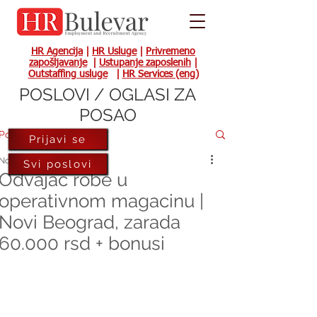
HR Agencija
|
HR Usluge
|
Privremeno
zapošljavanje
|
Ustupanje zaposlenih
|
Outstaffing usluge
|
HR Services (eng)
POSLOVI / OGLASI ZA
POSAO
Post
Prijavi se
Nov 6, 2023
Svi poslovi
Odvajač robe u
operativnom magacinu |
Novi Beograd, zarada
60.000 rsd + bonusi