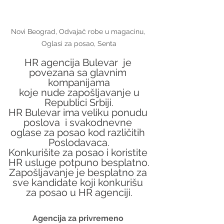
Novi Beograd, Odvajač robe u magacinu, 
Oglasi za posao, Senta
HR agencija Bulevar  je 
povezana sa glavnim 
kompanijama
 koje nude zapošljavanje u 
Republici Srbiji.
HR Bulevar ima veliku ponudu 
poslova  i svakodnevne 
oglase za posao kod različitih 
Poslodavaca.
Konkurišite za posao i koristite 
HR usluge potpuno besplatno.
Zapošljavanje je besplatno za 
sve kandidate koji konkurišu 
za posao u HR agenciji.
Agencija za privremeno 