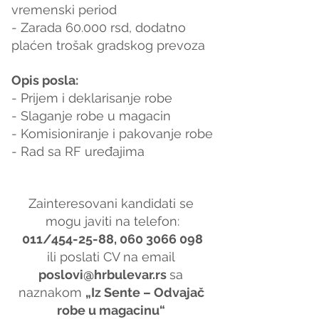
vremenski period
- Zarada 60.000 rsd, dodatno 
plaćen trošak gradskog prevoza
Opis posla:
- Prijem i deklarisanje robe
- Slaganje robe u magacin
- Komisioniranje i pakovanje robe
- Rad sa RF uređajima
Zainteresovani kandidati se 
mogu javiti na telefon:
011/454-25-88, 060 3066 098
ili poslati CV na email 
poslovi@hrbulevar.rs 
sa 
naznakom 
„Iz Sente – Odvajač 
robe u magacinu“