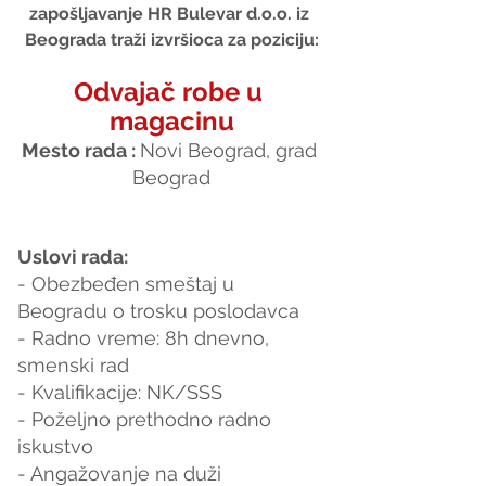
zapošljavanje HR Bulevar d.o.o. iz 
Beograda traži izvršioca za poziciju:
Odvajač robe u 
magacinu
Mesto rada : 
Novi Beograd, grad 
Beograd
Uslovi rada:
- Obezbeđen smeštaj u 
Beogradu o trosku poslodavca
- Radno vreme: 8h dnevno, 
smenski rad
- Kvalifikacije: NK/SSS
- Poželjno prethodno radno 
iskustvo
- Angažovanje na duži 