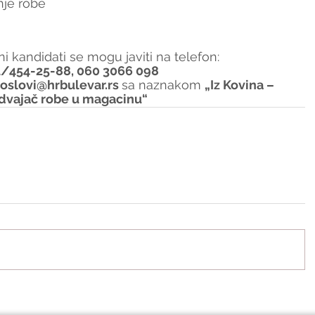
nje robe
i kandidati se mogu javiti na telefon:
1/454-25-88, 060 3066 098
oslovi@hrbulevar.rs 
sa naznakom 
„Iz Kovina – 
dvajač robe u magacinu“