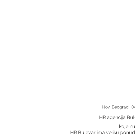
Novi Beograd, Od
HR agencija Bul
 koje n
HR Bulevar ima veliku ponudu