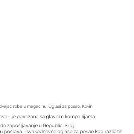
vajač robe u magacinu, Oglasi za posao, Kovin
evar  je povezana sa glavnim kompanijama
ude zapošljavanje u Republici Srbiji.
 poslova  i svakodnevne oglase za posao kod različitih 