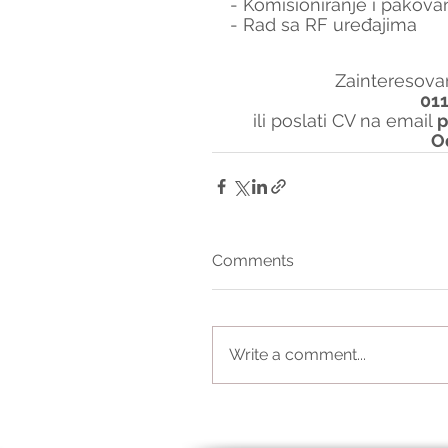
- Komisioniranje i pakova
- Rad sa RF uređajima
Zainteresovan
01
ili poslati CV na email 
p
O
Comments
Write a comment...