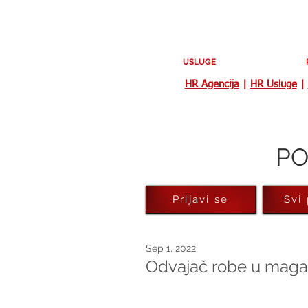
USLUGE
HR Agencija
|
HR Usluge
|
PO
Prijavi se
Svi
Sep 1, 2022
Odvajač robe u magaci