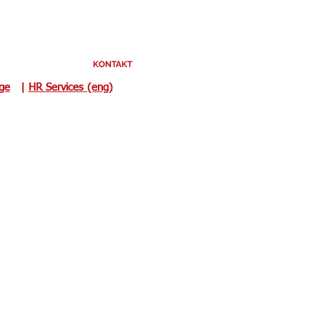
KONTAKT
uge
|
HR Services (eng)