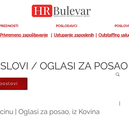
PREDNOSTI
POSLODAVCI
POSLOVI
Privremeno zapošljavanje
|
Ustupanje zaposlenih
|
Outstaffing usl
SLOVI / OGLASI ZA POSAO
 poslovi
nu | Oglasi za posao, iz Kovina