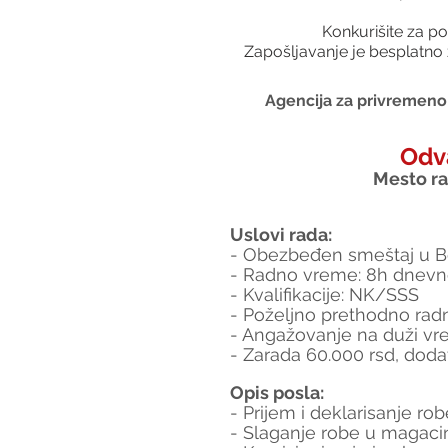
Konkurišite za po
Zapošljavanje je besplatno 
Agencija za privremeno 
Odv
Mesto rad
Uslovi rada:
- Obezbeđen smeštaj u B
- Radno vreme: 8h dnevn
- Kvalifikacije: NK/SSS
- Poželjno prethodno rad
- Angažovanje na duži vr
- Zarada 60.000 rsd, dod
Opis posla:
- Prijem i deklarisanje rob
- Slaganje robe u magaci