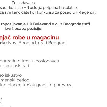
Poslodavaca.
sao i koristite HR usluge potpuno besplatno.
za sve kandidate koji konkurišu za posao u HR agenciji.
zapošljavanje HR Bulevar d.o.o. iz Beograda traži 
izvršioca za poziciju:
ajač robe u magacinu
a : 
Novi Beograd, grad Beograd
eogradu o trosku poslodavca
o, smenski rad
no iskustvo
emenski period
atno plaćen trošak gradskog prevoza
e
n