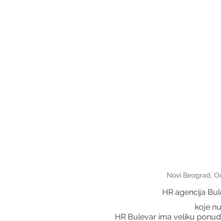
Novi Beograd, Od
HR agencija Bul
 koje n
HR Bulevar ima veliku ponudu