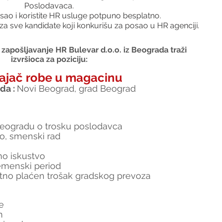
Poslodavaca.
sao i koristite HR usluge potpuno besplatno.
za sve kandidate koji konkurišu za posao u HR agenciji.
zapošljavanje HR Bulevar d.o.o. iz Beograda traži 
izvršioca za poziciju:
ajač robe u magacinu
a : 
Novi Beograd, grad Beograd
eogradu o trosku poslodavca
o, smenski rad
no iskustvo
emenski period
atno plaćen trošak gradskog prevoza
e
n