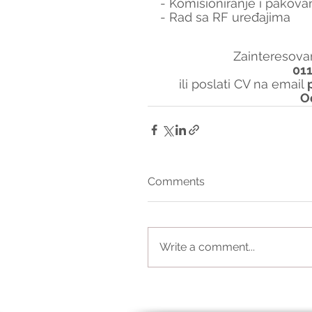
- Komisioniranje i pakova
- Rad sa RF uređajima
Zainteresovan
01
ili poslati CV na email 
O
Comments
Write a comment...