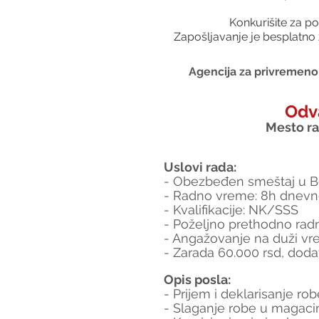
Konkurišite za po
Zapošljavanje je besplatno 
Agencija za privremeno 
Odv
Mesto rad
Uslovi rada:
- Obezbeđen smeštaj u B
- Radno vreme: 8h dnevn
- Kvalifikacije: NK/SSS
- Poželjno prethodno rad
- Angažovanje na duži vr
- Zarada 60.000 rsd, dod
Opis posla:
- Prijem i deklarisanje rob
- Slaganje robe u magaci