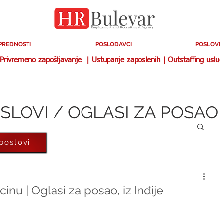
PREDNOSTI
POSLODAVCI
POSLOVI
Privremeno zapošljavanje
|
Ustupanje zaposlenih
|
Outstaffing usl
SLOVI / OGLASI ZA POSAO
 poslovi
nu | Oglasi za posao, iz Inđije