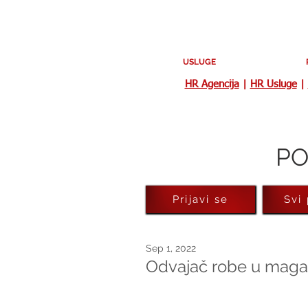
USLUGE
HR Agencija
|
HR Usluge
|
PO
Prijavi se
Svi
Sep 1, 2022
Odvajač robe u magaci