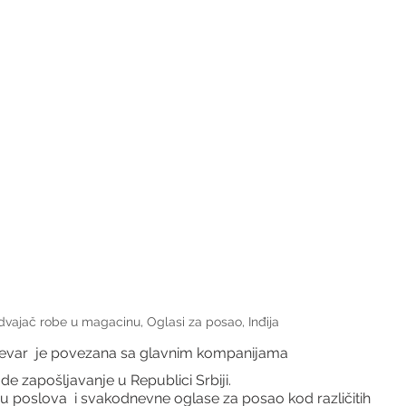
vajač robe u magacinu, Oglasi za posao, Inđija
evar  je povezana sa glavnim kompanijama
ude zapošljavanje u Republici Srbiji.
 poslova  i svakodnevne oglase za posao kod različitih 