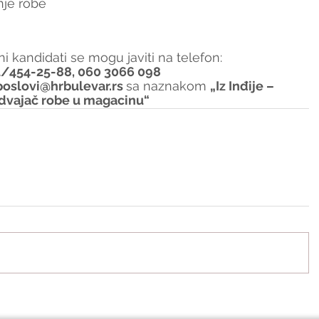
nje robe
i kandidati se mogu javiti na telefon:
1/454-25-88, 060 3066 098
poslovi@hrbulevar.rs 
sa naznakom 
„Iz Inđije – 
dvajač robe u magacinu“