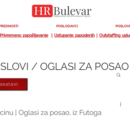
PREDNOSTI
POSLODAVCI
POSLOVI
Privremeno zapošljavanje
|
Ustupanje zaposlenih
|
Outstaffing usl
SLOVI / OGLASI ZA POSAO
 poslovi
inu | Oglasi za posao, iz Futoga