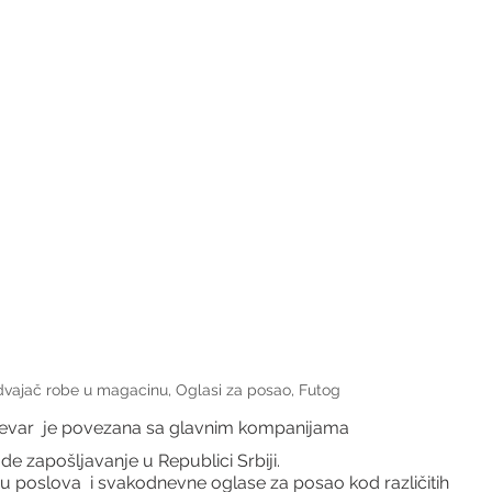
vajač robe u magacinu, Oglasi za posao, Futog
evar  je povezana sa glavnim kompanijama
ude zapošljavanje u Republici Srbiji.
 poslova  i svakodnevne oglase za posao kod različitih 