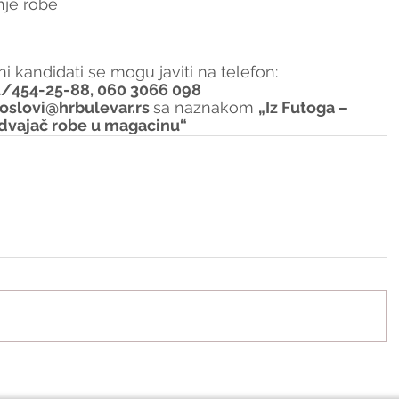
nje robe
i kandidati se mogu javiti na telefon:
1/454-25-88, 060 3066 098
oslovi@hrbulevar.rs 
sa naznakom 
„Iz Futoga – 
dvajač robe u magacinu“