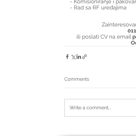
- Komisioniranje i pakova
- Rad sa RF uređajima
Zainteresovan
01
ili poslati CV na email 
p
O
Comments
Write a comment...