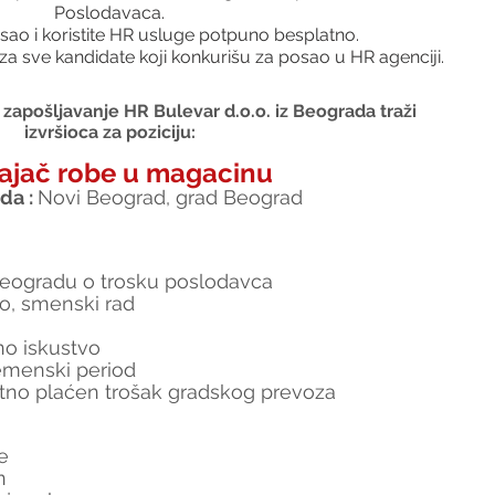
Poslodavaca.
sao i koristite HR usluge potpuno besplatno.
za sve kandidate koji konkurišu za posao u HR agenciji.
zapošljavanje HR Bulevar d.o.o. iz Beograda traži 
izvršioca za poziciju:
ajač robe u magacinu
a : 
Novi Beograd, grad Beograd
eogradu o trosku poslodavca
o, smenski rad
no iskustvo
emenski period
atno plaćen trošak gradskog prevoza
e
n