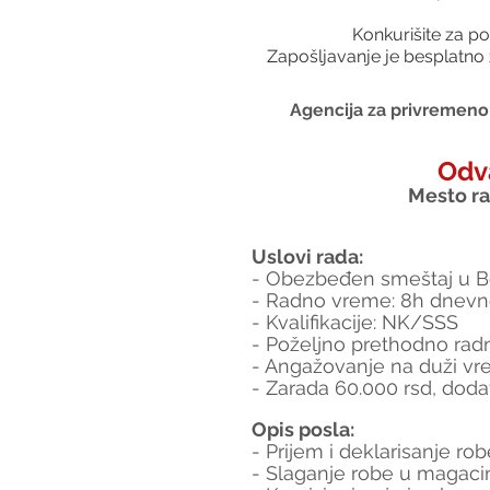
Konkurišite za po
Zapošljavanje je besplatno 
Agencija za privremeno 
Odv
Mesto rad
Uslovi rada:
- Obezbeđen smeštaj u B
- Radno vreme: 8h dnevn
- Kvalifikacije: NK/SSS
- Poželjno prethodno rad
- Angažovanje na duži vr
- Zarada 60.000 rsd, dod
Opis posla:
- Prijem i deklarisanje rob
- Slaganje robe u magaci