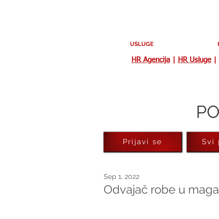
USLUGE
HR Agencija
|
HR Usluge
|
PO
Prijavi se
Svi
Sep 1, 2022
Odvajač robe u magac