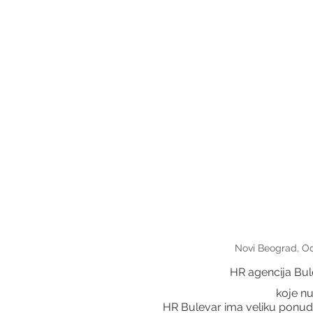
Novi Beograd, Od
HR agencija Bul
 koje n
HR Bulevar ima veliku ponudu