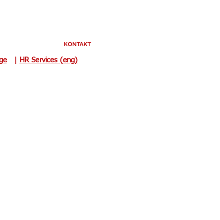
KONTAKT
uge
|
HR Services (eng)