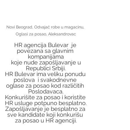
Novi Beograd, Odvajač robe u magacinu, 
Oglasi za posao, Aleksandrovac
HR agencija Bulevar  je 
povezana sa glavnim 
kompanijama
 koje nude zapošljavanje u 
Republici Srbiji.
HR Bulevar ima veliku ponudu 
poslova  i svakodnevne 
oglase za posao kod različitih 
Poslodavaca.
Konkurišite za posao i koristite 
HR usluge potpuno besplatno.
Zapošljavanje je besplatno za 
sve kandidate koji konkurišu 
za posao u HR agenciji.