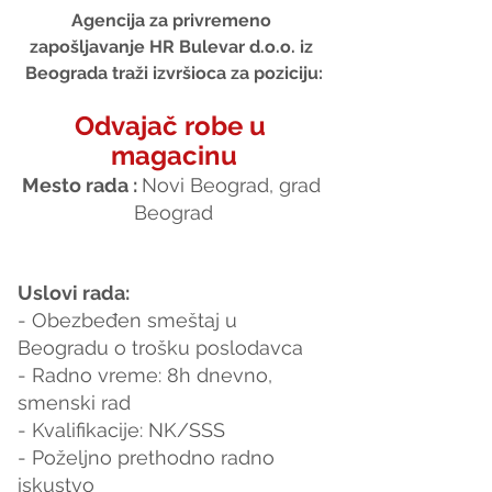
Agencija za privremeno 
zapošljavanje HR Bulevar d.o.o. iz 
Beograda traži izvršioca za poziciju:
Odvajač robe u 
magacinu
Mesto rada : 
Novi Beograd, grad 
Beograd
Uslovi rada:
- Obezbeđen smeštaj u 
Beogradu o trošku poslodavca
- Radno vreme: 8h dnevno, 
smenski rad
- Kvalifikacije: NK/SSS
- Poželjno prethodno radno 
iskustvo