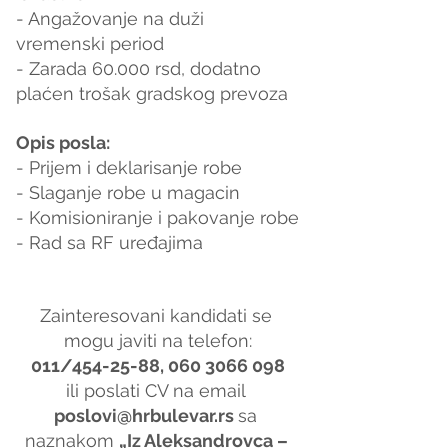
- Angažovanje na duži 
vremenski period
- Zarada 60.000 rsd, dodatno 
plaćen trošak gradskog prevoza
Opis posla:
- Prijem i deklarisanje robe
- Slaganje robe u magacin
- Komisioniranje i pakovanje robe
- Rad sa RF uređajima
Zainteresovani kandidati se 
mogu javiti na telefon:
011/454-25-88, 060 3066 098
ili poslati CV na email 
poslovi@hrbulevar.rs 
sa 
naznakom 
„Iz Aleksandrovca – 