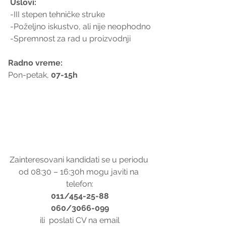
 Uslovi:
 -III stepen tehničke struke
 -Poželjno iskustvo, ali nije neophodno
 -Spremnost za rad u proizvodnji
Radno vreme: 
Pon-petak,
 07-15h
Zainteresovani kandidati se u periodu 
od 08:30 – 16:30h mogu javiti na 
telefon:
011/454-25-88
 060/3066-099 
 ili  poslati CV na email 