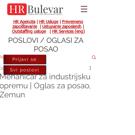
HR Agencija
|
HR Usluge
|
Privremeno
zapošljavanje
|
Ustupanje zaposlenih
|
Outstaffing usluge
|
HR Services (eng)
POSLOVI / OGLASI ZA
POSAO
Post
Prijavi se
Oct 26, 2023
Svi poslovi
Mehaničar za industrijsku
opremu | Oglas za posao,
Zemun