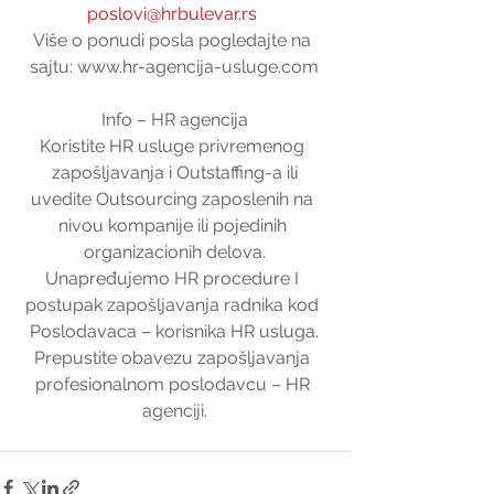
poslovi@hrbulevar.rs 
Više o ponudi posla pogledajte na 
sajtu: www.hr-agencija-usluge.com
Info – HR agencija
Koristite HR usluge privremenog 
zapošljavanja i Outstaffing-a ili
uvedite Outsourcing zaposlenih na 
nivou kompanije ili pojedinih 
organizacionih delova.
Unapređujemo HR procedure I 
postupak zapošljavanja radnika kod 
Poslodavaca – korisnika HR usluga.
Prepustite obavezu zapošljavanja 
profesionalnom poslodavcu – HR 
agenciji.