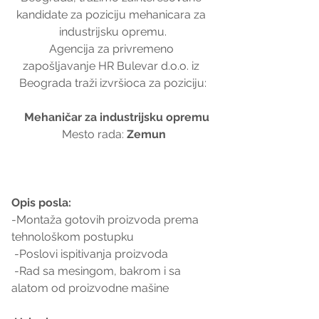
kandidate za poziciju mehanicara za 
industrijsku opremu.
Agencija za privremeno 
zapošljavanje HR Bulevar d.o.o. iz 
Beograda traži izvršioca za poziciju:
Mehaničar za industrijsku opremu
 Mesto rada: 
Zemun
Opis posla:
-Montaža gotovih proizvoda prema 
tehnološkom postupku
 -Poslovi ispitivanja proizvoda
 -Rad sa mesingom, bakrom i sa 
alatom od proizvodne mašine