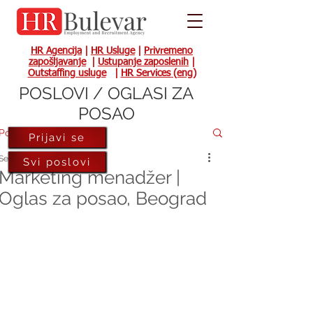
HR Agencija
|
HR Usluge
|
Privremeno
zapošljavanje
|
Ustupanje zaposlenih
|
Outstaffing usluge
|
HR Services (eng)
POSLOVI / OGLASI ZA
POSAO
Post
Prijavi se
Sep 18, 2024
Svi poslovi
Marketing menadžer |
Oglas za posao, Beograd