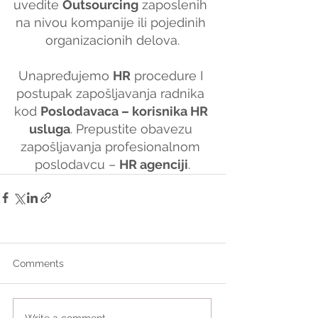
uvedite 
Outsourcing
 zaposlenih 
na nivou kompanije ili pojedinih 
organizacionih delova.
Unapređujemo 
HR
 procedure I 
postupak zapošljavanja radnika 
kod 
Poslodavaca – korisnika HR 
usluga
. Prepustite obavezu 
zapošljavanja profesionalnom 
poslodavcu – 
HR agenciji
.
Comments