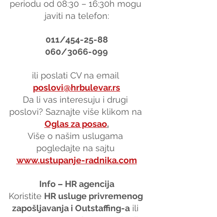
periodu od 08:30 – 16:30h mogu 
javiti na telefon:
011/454-25-88
060/3066-099
ili poslati CV na email 
poslovi@hrbulevar.rs
Da li vas interesuju i drugi 
poslovi? Saznajte više klikom na 
Oglas za posao
.
Više o našim uslugama 
pogledajte na sajtu 
www.ustupanje-radnika.com
Info – HR agencija
Koristite 
HR usluge privremenog 
zapošljavanja i Outstaffing-a
 ili 