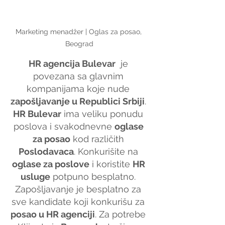
Marketing menadžer | Oglas za posao, 
Beograd
HR agencija Bulevar
  je 
povezana sa glavnim 
kompanijama koje nude 
zapošljavanje u Republici Srbiji
. 
HR Bulevar
 ima veliku ponudu 
poslova i svakodnevne 
oglase 
za posao
 kod različith 
Poslodavaca
. Konkurišite na 
oglase za poslove
 i koristite 
HR 
usluge
 potpuno besplatno. 
Zapošljavanje je besplatno za 
sve kandidate koji konkurišu za 
posao u HR agenciji
. Za potrebe 