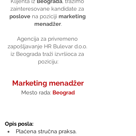
Klijenta iz 
Beograda
, tražimo 
zainteresovane kandidate za 
poslove
 na poziciji 
marketing 
menadžer
.
Agencija za privremeno 
zapošljavanje HR Bulevar d.o.o. 
iz Beograda traži izvršioca za 
poziciju:
Marketing menadžer
Mesto rada: 
Beograd
Opis posla:
Plaćena stručna praksa.