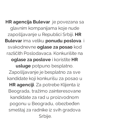
HR agencija Bulevar
  je povezana sa 
glavnim kompanijama koje nude 
zapošljavanje u Republici Srbiji. 
HR 
Bulevar 
ima veliku 
ponudu poslova
  i 
svakodnevne 
oglase za posao
 kod 
različith Poslodavaca. Konkurišite na 
oglase za poslove
 i koristite 
HR 
usluge
 potpuno besplatno. 
Zapošljavanje je besplatno za sve 
kandidate koji konkurišu za posao u 
HR agenciji
. Za potrebe Klijenta iz 
Beograda, tražimo zainteresovane 
kandidate za rad u proizvodnom 
pogonu u Beogradu, obezbeđen 
smeštaj za radnike iz svih gradova 
Srbije.