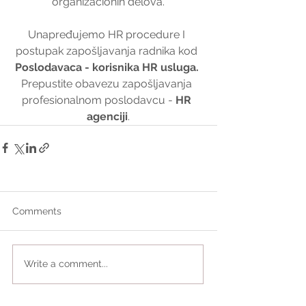
organizacionih delova.
Unapređujemo HR procedure I 
postupak zapošljavanja radnika kod 
Poslodavaca - korisnika HR usluga. 
Prepustite obavezu zapošljavanja 
profesionalnom poslodavcu - 
HR 
agenciji
.
Comments
Write a comment...