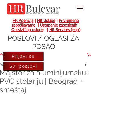
HR Agencija
|
HR Usluge
|
Privremeno
zapošljavanje
|
Ustupanje zaposlenih
|
Outstaffing usluge
|
HR Services (eng)
POSLOVI / OGLASI ZA
POSAO
Post
Prijavi se
Dec 28, 2023
Svi poslovi
Majstor za aluminijumsku i
PVC stolariju | Beograd +
smeštaj