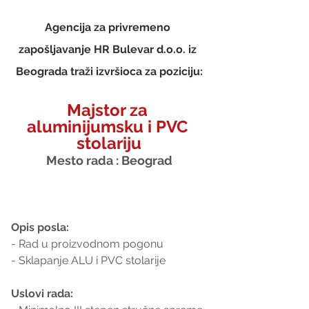
Agencija za privremeno 
zapošljavanje HR Bulevar d.o.o. iz 
Beograda traži izvršioca za poziciju:
Majstor za 
aluminijumsku i PVC 
stolariju
Mesto rada : Beograd
Opis posla:
- Rad u proizvodnom pogonu
- Sklapanje ALU i PVC stolarije
Uslovi rada: