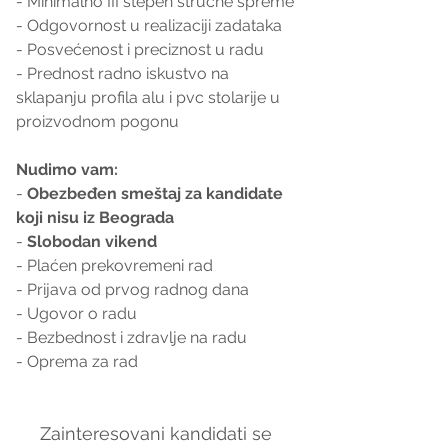
- Minimalno III stepen stručne spreme
- Odgovornost u realizaciji zadataka
- Posvećenost i preciznost u radu
- Prednost radno iskustvo na 
sklapanju profila alu i pvc stolarije u 
proizvodnom pogonu
Nudimo vam:
- 
Obezbeđen smeštaj za kandidate 
koji nisu iz Beograda
- 
Slobodan vikend
- Plaćen prekovremeni rad
- Prijava od prvog radnog dana
- Ugovor o radu
- Bezbednost i zdravlje na radu
- Oprema za rad
Zainteresovani kandidati se 