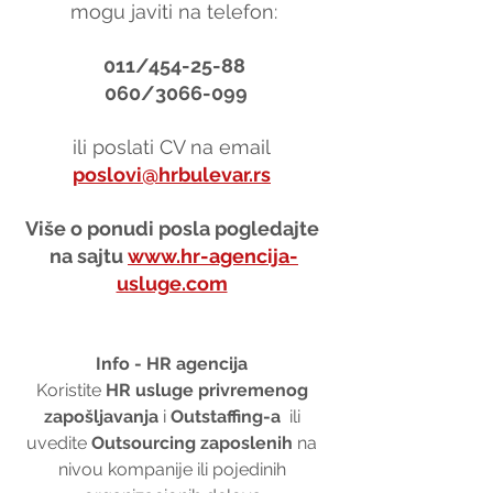
mogu javiti na telefon:
011/454-25-88
 060/3066-099
ili poslati CV na email 
poslovi@hrbulevar.rs
Više o ponudi posla pogledajte 
na sajtu 
www.hr-agencija-
usluge.com
Info - HR agencija 
Koristite 
HR usluge privremenog 
zapošljavanja
 i 
Outstaffing-a
  ili 
uvedite 
Outsourcing zaposlenih
 na 
nivou kompanije ili pojedinih 