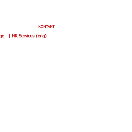
KONTAKT
uge
|
HR Services (eng)