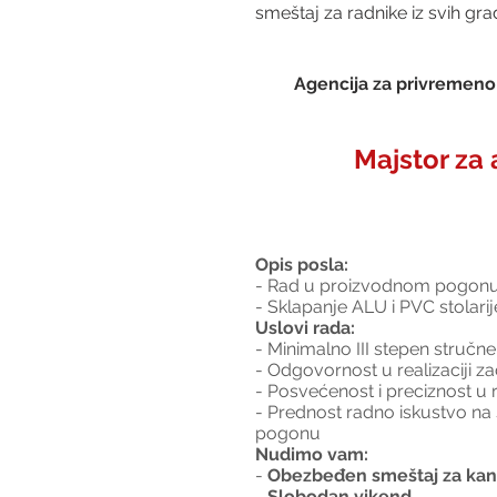
smeštaj za radnike iz svih gra
Agencija za privremeno 
Majstor za 
Opis posla:
- Rad u proizvodnom pogon
- Sklapanje ALU i PVC stolarij
Uslovi rada:
- Minimalno III stepen stručn
- Odgovornost u realizaciji z
- Posvećenost i preciznost u 
- Prednost radno iskustvo na 
pogonu
Nudimo vam:
- 
Obezbeđen smeštaj za kand
- 
Slobodan vikend