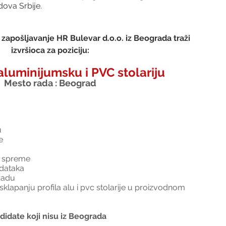
dova Srbije.
zapošljavanje HR Bulevar d.o.o. iz Beograda traži 
izvršioca za poziciju:
aluminijumsku i PVC stolariju
Mesto rada : Beograd
u
e
e spreme
adataka
radu
sklapanju profila alu i pvc stolarije u proizvodnom 
idate koji nisu iz Beograda