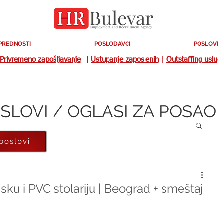
PREDNOSTI
POSLODAVCI
POSLOVI
Privremeno zapošljavanje
|
Ustupanje zaposlenih
|
Outstaffing usl
SLOVI / OGLASI ZA POSAO
 poslovi
sku i PVC stolariju | Beograd + smeštaj