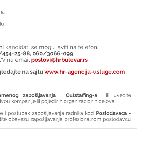
na
du
i kandidati se mogu javiti na telefon:
/454-25-88, 060/3066-099
 CV na email 
poslovi@hrbulevar.rs
ledajte na sajtu 
www.hr-agencija-usluge.com
emenog zapošljavanja
 i 
Outstaffing-a
  ili uvedite 
nivou kompanije ili pojedinih organizacionih delova.
I postupak zapošljavanja radnika kod 
Poslodavaca - 
tite obavezu zapošljavanja profesionalnom poslodavcu 