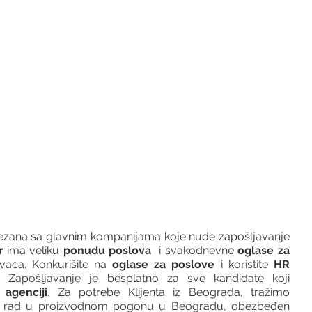
vezana sa glavnim kompanijama koje nude zapošljavanje 
r 
ima veliku 
ponudu poslova
  i svakodnevne 
oglase za 
vaca. Konkurišite na 
oglase za poslove
 i koristite 
HR 
 Zapošljavanje je besplatno za sve kandidate koji 
agenciji
. Za potrebe Klijenta iz Beograda, tražimo 
za rad u proizvodnom pogonu u Beogradu, obezbeđen 