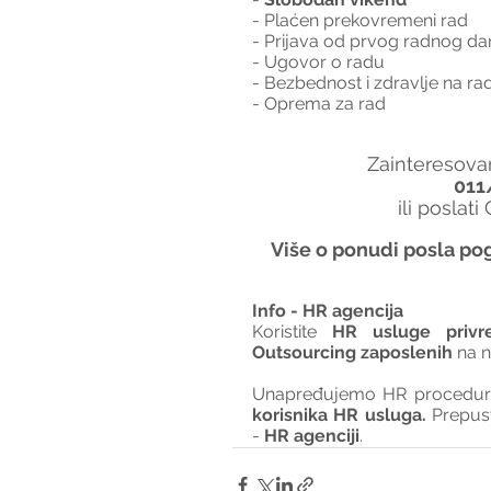
- Plaćen prekovremeni rad
- Prijava od prvog radnog da
- Ugovor o radu
- Bezbednost i zdravlje na ra
- Oprema za rad
Zainteresovan
011
ili poslati
Više o ponudi posla pog
Info - HR agencija 
Koristite 
HR usluge privr
Outsourcing zaposlenih
 na 
Unapređujemo HR procedure 
korisnika HR usluga. 
Prepus
- 
HR agenciji
.