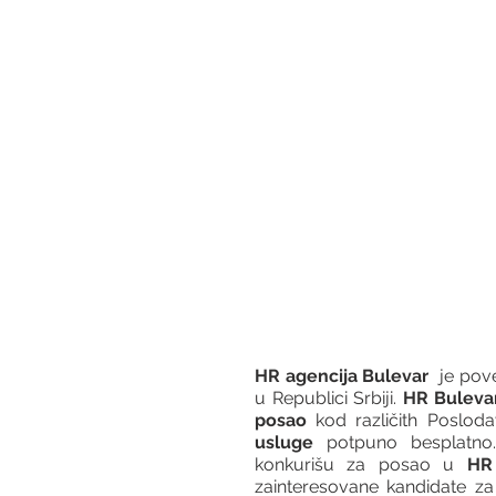
HR agencija Bulevar
  je po
u Republici Srbiji. 
HR Buleva
posao
 kod različith Posloda
usluge
 potpuno besplatno.
konkurišu za posao u 
HR 
zainteresovane kandidate 