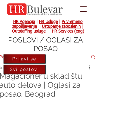
HR Agencija
|
HR Usluge
|
Privremeno
zapošljavanje
|
Ustupanje zaposlenih
|
Outstaffing usluge
|
HR Services (eng)
POSLOVI / OGLASI ZA
POSAO
Post
Prijavi se
Jun 29, 2022
Svi poslovi
Magacioner u skladištu
auto delova | Oglasi za
posao, Beograd