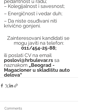
pedantnost u radu;
– Kolegijalnost i savesnost;
– Energičnost i vedar duh;
– Da niste osuđivani niti 
krivično gonjeni.
Zainteresovani kandidati se 
mogu javiti na telefon:
011/454-25-88;
ili poslati CV na email 
poslovi@hrbulevar.rs 
sa 
naznakom 
„Beograd - 
Magacioner u skladištu auto 
delova“ 
Comments