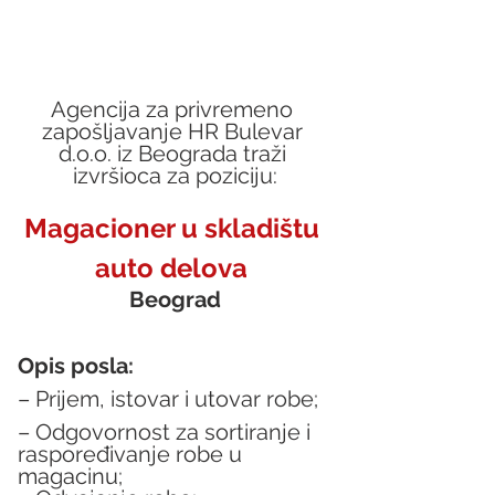
Agencija za privremeno 
zapošljavanje HR Bulevar 
d.o.o. iz Beograda traži 
izvršioca za poziciju:
Magacioner u skladištu 
auto delova 
Beograd
Opis posla:
– Prijem, istovar i utovar robe;
– Odgovornost za sortiranje i 
raspoređivanje robe u 
magacinu;