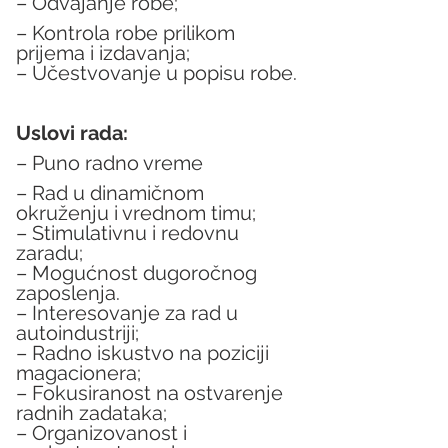
– Odvajanje robe;
– Kontrola robe prilikom 
prijema i izdavanja;
– Učestvovanje u popisu robe.
Uslovi rada:
– Puno radno vreme
– Rad u dinamičnom 
okruženju i vrednom timu;
– Stimulativnu i redovnu 
zaradu;
– Mogućnost dugoročnog 
zaposlenja.
– Interesovanje za rad u 
autoindustriji;
– Radno iskustvo na poziciji 
magacionera;
– Fokusiranost na ostvarenje 
radnih zadataka;
– Organizovanost i 