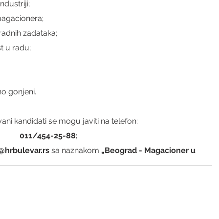
dustriji;
magacionera;
radnih zadataka;
t u radu;
no gonjeni.
ani kandidati se mogu javiti na telefon:
011/454-25-88;
@hrbulevar.rs 
sa naznakom 
„Beograd - Magacioner u 