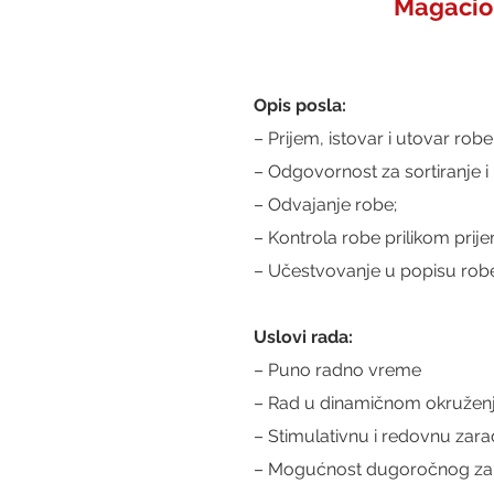
Magacion
Opis posla:
– Prijem, istovar i utovar robe
– Odgovornost za sortiranje 
– Odvajanje robe;
– Kontrola robe prilikom prije
– Učestvovanje u popisu rob
Uslovi rada:
– Puno radno vreme
– Rad u dinamičnom okruženj
– Stimulativnu i redovnu zara
– Mogućnost dugoročnog zap