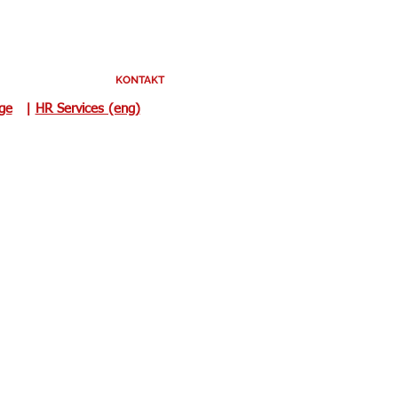
KONTAKT
uge
|
HR Services (eng)