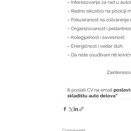
– Interesovanje za rad u autoin
– Radno iskustvo na poziciji 
– Fokusiranost na ostvarenje 
– Organizovanost i pedantnos
– Kolegijalnost i savesnost;
– Energičnost i vedar duh;
– Da niste osuđivani niti krivič
Zainteresov
ili poslati CV na email 
poslovi
skladištu auto delova“ 
Comments