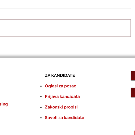
ZA KANDIDATE
Oglasi za posao
Prijava kandidata
sing
Zakonski propisi
Saveti za kandidate