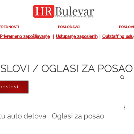
PREDNOSTI
POSLODAVCI
POSLOVI
Privremeno zapošljavanje
|
Ustupanje zaposlenih
|
Outstaffing usl
SLOVI / OGLASI ZA POSAO
 poslovi
u auto delova | Oglasi za posao,