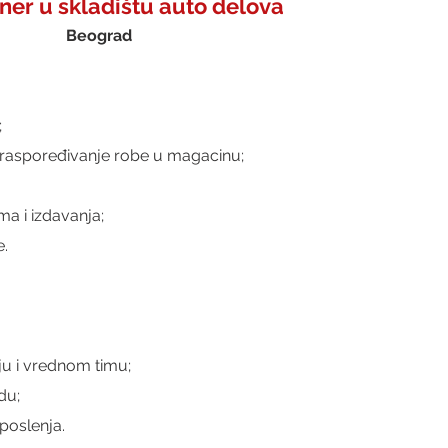
er u skladištu auto delova 
Beograd
;
i raspoređivanje robe u magacinu;
ma i izdavanja;
e.
u i vrednom timu;
du;
oslenja.