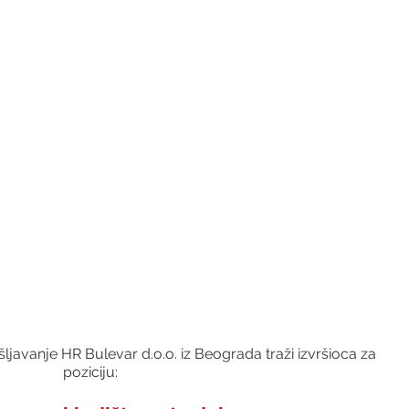
javanje HR Bulevar d.o.o. iz Beograda traži izvršioca za 
poziciju: