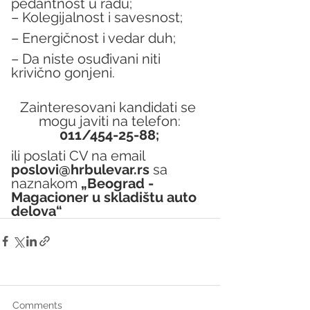
pedantnost u radu;
– Kolegijalnost i savesnost;
– Energičnost i vedar duh;
– Da niste osuđivani niti 
krivično gonjeni.
Zainteresovani kandidati se 
mogu javiti na telefon:
011/454-25-88;
ili poslati CV na email 
poslovi@hrbulevar.rs 
sa 
naznakom 
„Beograd - 
Magacioner u skladištu auto 
delova“ 
Comments