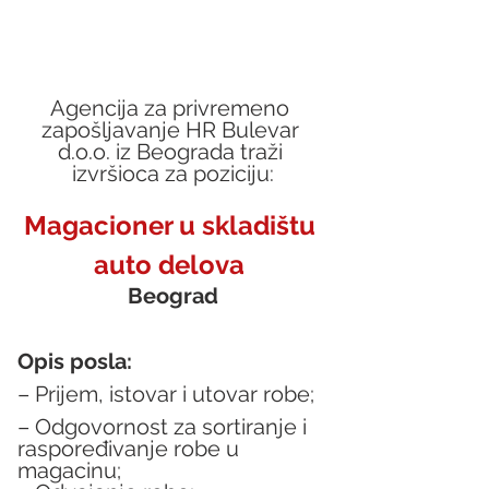
Agencija za privremeno 
zapošljavanje HR Bulevar 
d.o.o. iz Beograda traži 
izvršioca za poziciju:
Magacioner u skladištu 
auto delova 
Beograd
Opis posla:
– Prijem, istovar i utovar robe;
– Odgovornost za sortiranje i 
raspoređivanje robe u 
magacinu;