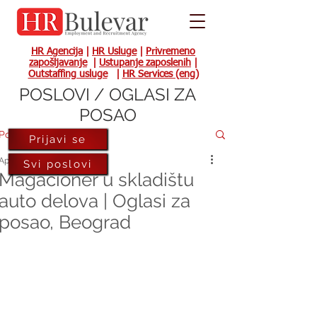
HR Agencija
|
HR Usluge
|
Privremeno
zapošljavanje
|
Ustupanje zaposlenih
|
Outstaffing usluge
|
HR Services (eng)
POSLOVI / OGLASI ZA
POSAO
Post
Prijavi se
Apr 13, 2022
Svi poslovi
Magacioner u skladištu
auto delova | Oglasi za
posao, Beograd