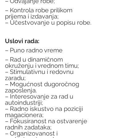
– Odvajanje robe;
– Kontrola robe prilikom 
prijema i izdavanja;
– Učestvovanje u popisu robe.
Uslovi rada:
– Puno radno vreme
– Rad u dinamičnom 
okruženju i vrednom timu;
– Stimulativnu i redovnu 
zaradu;
– Mogućnost dugoročnog 
zaposlenja.
– Interesovanje za rad u 
autoindustriji;
– Radno iskustvo na poziciji 
magacionera;
– Fokusiranost na ostvarenje 
radnih zadataka;
– Organizovanost i 