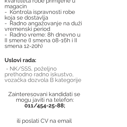
kvantiteta robe primljene u 
magacin
-  Kontrola ispravnosti robe 
koja se dostavlja
-  Radno angažovanje na duži 
vremenski period
-  Radno vreme: 8h dnevno u 
II smene (I smena 08-16h i II 
smena 12-20h)
Uslovi rada:
 - NK/SSS, poželjno 
prethodno radno iskustvo, 
vozačka dozvola B kategorije
Zainteresovani kandidati se 
mogu javiti na telefon:
011/454-25-88;
ili poslati CV na email 