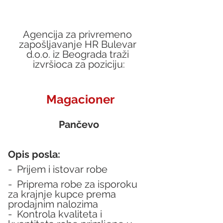
Agencija za privremeno 
zapošljavanje HR Bulevar 
d.o.o. iz Beograda traži 
izvršioca za poziciju:
Magacioner
Pančevo
Opis posla:
-  Prijem i istovar robe
-  Priprema robe za isporoku 
za krajnje kupce prema 
prodajnim nalozima
-  Kontrola kvaliteta i 