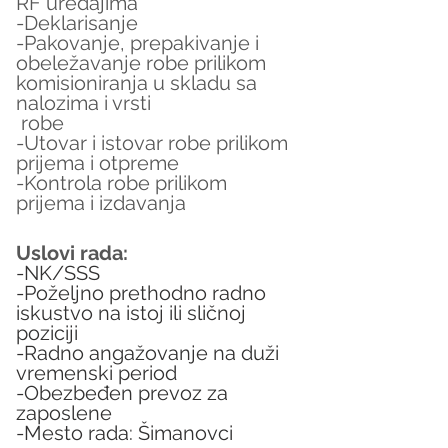
RF uređajima
-Deklarisanje
-Pakovanje, prepakivanje i 
obeležavanje robe prilikom 
komisioniranja u skladu sa 
nalozima i vrsti 
 robe
-Utovar i istovar robe prilikom 
prijema i otpreme
-Kontrola robe prilikom 
prijema i izdavanja
Uslovi rada:
-NK/SSS
-Poželjno prethodno radno 
iskustvo na istoj ili sličnoj 
poziciji
-Radno angažovanje na duži 
vremenski period
-Obezbeđen prevoz za 
zaposlene
-Mesto rada: Šimanovci