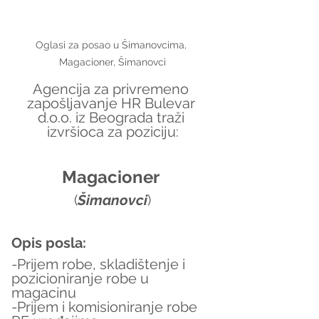
Oglasi za posao u Šimanovcima, 
Magacioner, Šimanovci
Agencija za privremeno 
zapošljavanje HR Bulevar 
d.o.o. iz Beograda traži 
izvršioca za poziciju:
Magacioner 
(
Šimanovci
)
Opis posla:
-Prijem robe, skladištenje i 
pozicioniranje robe u 
magacinu
-Prijem i komisioniranje robe 