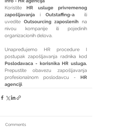
Info - HR agencija 
Koristite 
HR usluge privremenog 
zapošljavanja
 i 
Outstaffing-a
  ili 
uvedite 
Outsourcing zaposlenih
 na 
nivou kompanije ili pojedinih 
organizacionih delova.
Unapređujemo HR procedure I 
postupak zapošljavanja radnika kod 
Poslodavaca - korisnika HR usluga. 
Prepustite obavezu zapošljavanja 
profesionalnom poslodavcu - 
HR 
agenciji
.
Comments