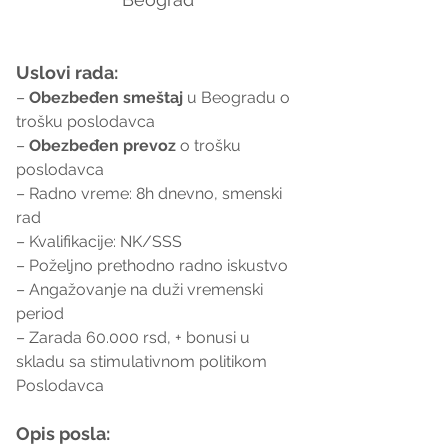
Uslovi rada:
– 
Obezbeđen smeštaj
 u Beogradu o 
trošku poslodavca
– 
Obezbeđen prevoz
 o trošku 
poslodavca
– Radno vreme: 8h dnevno, smenski 
rad
– Kvalifikacije: NK/SSS
– Poželjno prethodno radno iskustvo
– Angažovanje na duži vremenski 
period
– Zarada 60.000 rsd, + bonusi u 
skladu sa stimulativnom politikom 
Poslodavca
Opis posla: