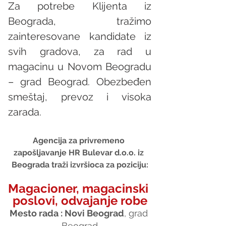
Za potrebe Klijenta iz 
Beograda, tražimo 
zainteresovane kandidate iz 
svih gradova, za rad u 
magacinu u Novom Beogradu 
– grad Beograd. Obezbeđen 
smeštaj, prevoz i visoka 
zarada. 
Agencija za privremeno 
zapošljavanje HR Bulevar d.o.o. iz 
Beograda traži izvršioca za poziciju:
Magacioner, magacinski 
poslovi, odvajanje robe
Mesto rada : Novi Beograd
, grad 
Beograd