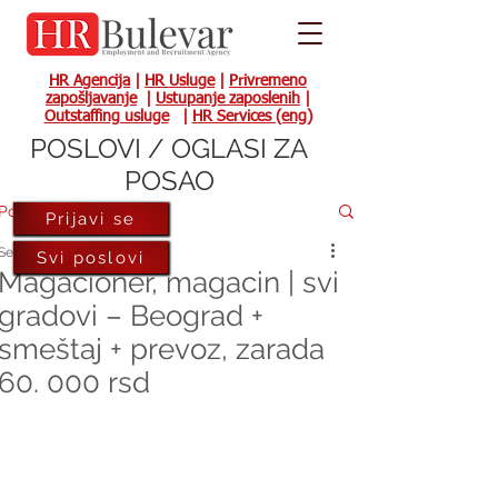
HR Agencija
|
HR Usluge
|
Privremeno
zapošljavanje
|
Ustupanje zaposlenih
|
Outstaffing usluge
|
HR Services (eng)
POSLOVI / OGLASI ZA
POSAO
Post
Prijavi se
Sep 19, 2022
Svi poslovi
Magacioner, magacin | svi
gradovi – Beograd +
smeštaj + prevoz, zarada
60. 000 rsd