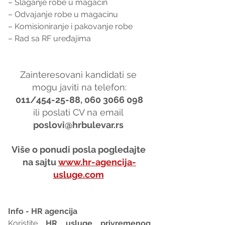
– Slaganje robe u magacin
– Odvajanje robe u magacinu
– Komisioniranje i pakovanje robe
– Rad sa RF uređajima
Zainteresovani kandidati se 
mogu javiti na telefon:
011/454-25-88, 060 3066 098
ili poslati CV na email 
poslovi@hrbulevar.rs 
Više o ponudi posla pogledajte 
na sajtu 
www.hr-agencija-
usluge.com
Info - HR agencija 
Koristite 
HR usluge privremenog 