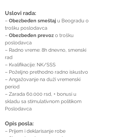
Uslovi rada:
– 
Obezbeđen smeštaj
 u Beogradu o 
trošku poslodavca
– 
Obezbeđen prevoz
 o trošku 
poslodavca
– Radno vreme: 8h dnevno, smenski 
rad
– Kvalifikacije: NK/SSS
– Poželjno prethodno radno iskustvo
– Angažovanje na duži vremenski 
period
– Zarada 60.000 rsd, + bonusi u 
skladu sa stimulativnom politikom 
Poslodavca
Opis posla:
– Prijem i deklarisanje robe