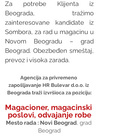
Za potrebe Klijenta iz 
Beograda, tražimo 
zainteresovane kandidate iz 
Sombora, za rad u magacinu u 
Novom Beogradu – grad 
Beograd. Obezbeđen smeštaj, 
prevoz i visoka zarada. 
Agencija za privremeno 
zapošljavanje HR Bulevar d.o.o. iz 
Beograda traži izvršioca za poziciju:
Magacioner, magacinski 
poslovi, odvajanje robe
Mesto rada : Novi Beograd
, grad 
Beograd