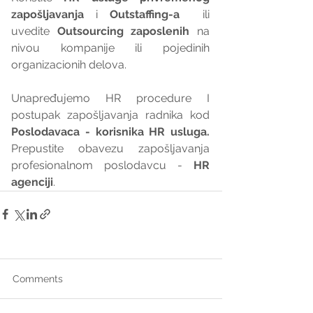
zapošljavanja
 i 
Outstaffing-a
  ili 
uvedite 
Outsourcing zaposlenih
 na 
nivou kompanije ili pojedinih 
organizacionih delova.
Unapređujemo HR procedure I 
postupak zapošljavanja radnika kod 
Poslodavaca - korisnika HR usluga. 
Prepustite obavezu zapošljavanja 
profesionalnom poslodavcu - 
HR 
agenciji
.
Comments