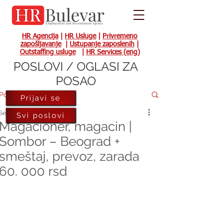
HR Agencija
|
HR Usluge
|
Privremeno
zapošljavanje
|
Ustupanje zaposlenih
|
Outstaffing usluge
|
HR Services (eng)
POSLOVI / OGLASI ZA
POSAO
Post
Prijavi se
Sep 3, 2022
Svi poslovi
Magacioner, magacin |
Sombor – Beograd +
smeštaj, prevoz, zarada
60. 000 rsd