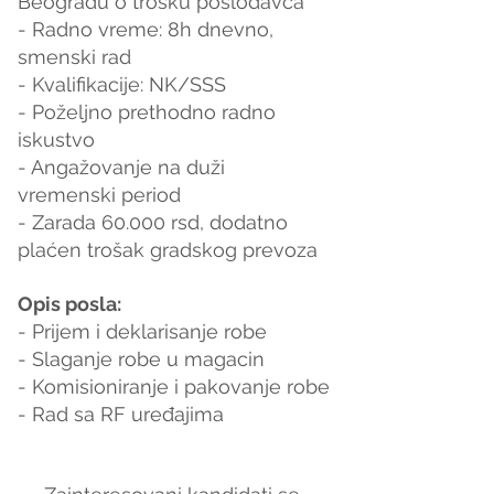
Beogradu o trosku poslodavca
- Radno vreme: 8h dnevno, 
smenski rad
- Kvalifikacije: NK/SSS
- Poželjno prethodno radno 
iskustvo
- Angažovanje na duži 
vremenski period
- Zarada 60.000 rsd, dodatno 
plaćen trošak gradskog prevoza
Opis posla:
- Prijem i deklarisanje robe
- Slaganje robe u magacin
- Komisioniranje i pakovanje robe
- Rad sa RF uređajima