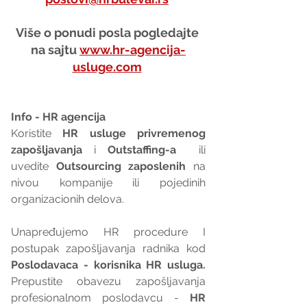
Više o ponudi posla pogledajte 
na sajtu 
www.hr-agencija-
usluge.com
Info - HR agencija 
Koristite 
HR usluge privremenog 
zapošljavanja
 i 
Outstaffing-a
  ili 
uvedite 
Outsourcing zaposlenih
 na 
nivou kompanije ili pojedinih 
organizacionih delova.
Unapređujemo HR procedure I 
postupak zapošljavanja radnika kod 
Poslodavaca - korisnika HR usluga. 
Prepustite obavezu zapošljavanja 
profesionalnom poslodavcu - 
HR 