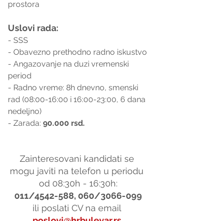
prostora
Uslovi rada:
- SSS
- Obavezno prethodno radno iskustvo
- Angazovanje na duzi vremenski 
period
- Radno vreme: 8h dnevno, smenski 
rad (08:00-16:00 i 16:00-23:00, 6 dana 
nedeljno)
- Zarada: 
90.000 rsd.
Zainteresovani kandidati se 
mogu javiti na telefon u periodu 
od 08:30h - 16:30h:
011/4542-588, 060/3066-099
ili poslati CV na email 
poslovi@hrbulevar.rs