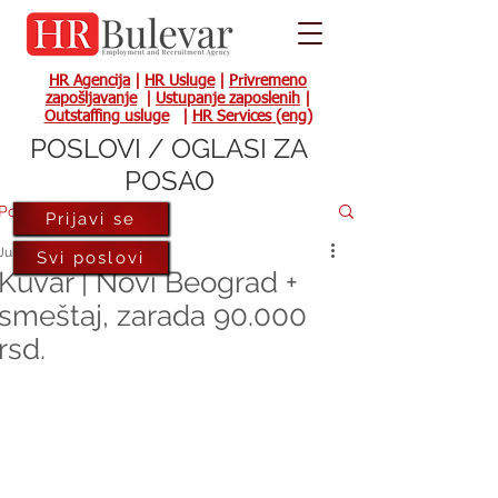
HR Agencija
|
HR Usluge
|
Privremeno
zapošljavanje
|
Ustupanje zaposlenih
|
Outstaffing usluge
|
HR Services (eng)
POSLOVI / OGLASI ZA
POSAO
Post
Prijavi se
Jun 16, 2023
Svi poslovi
Kuvar | Novi Beograd +
smeštaj, zarada 90.000
rsd.