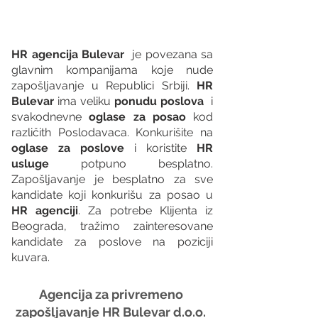
HR agencija Bulevar
  je povezana sa 
glavnim kompanijama koje nude 
zapošljavanje u Republici Srbiji. 
HR 
Bulevar 
ima veliku 
ponudu poslova
  i 
svakodnevne 
oglase za posao
 kod 
različith Poslodavaca. Konkurišite na 
oglase za poslove
 i koristite 
HR 
usluge
 potpuno besplatno. 
Zapošljavanje je besplatno za sve 
kandidate koji konkurišu za posao u 
HR agenciji
. Za potrebe Klijenta iz 
Beograda, tražimo zainteresovane 
kandidate za poslove na poziciji 
kuvara.
Agencija za privremeno 
zapošljavanje HR Bulevar d.o.o. 