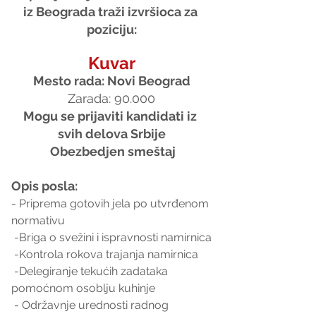
iz Beograda traži izvršioca za 
poziciju:
Kuvar
Mesto rada: Novi Beograd
Zarada: 90.000
Mogu se prijaviti kandidati iz 
svih delova Srbije
 Obezbedjen smeštaj
Opis posla:
- Priprema gotovih jela po utvrđenom 
normativu
 -Briga o svežini i ispravnosti namirnica
 -Kontrola rokova trajanja namirnica
 -Delegiranje tekućih zadataka 
pomoćnom osoblju kuhinje
 - Održavnje urednosti radnog 