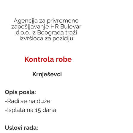
Agencija za privremeno 
zapošljavanje HR Bulevar 
d.o.o. iz Beograda traži 
izvršioca za poziciju:
 Kontrola robe
Krnješevci
Opis posla:
-Radi se na duže
-Isplata na 15 dana
Uslovi rada: