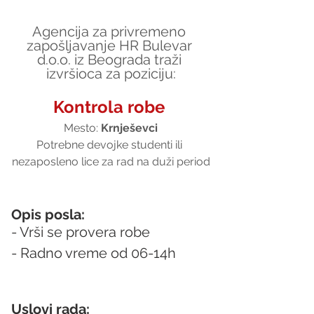
Agencija za privremeno 
zapošljavanje HR Bulevar 
d.o.o. iz Beograda traži 
izvršioca za poziciju:
Kontrola robe 
Mesto: 
Krnješevci
Potrebne devojke studenti ili 
nezaposleno lice za rad na duži period
Opis posla:
- Vrši se provera robe
- Radno vreme od 06-14h
Uslovi rada: