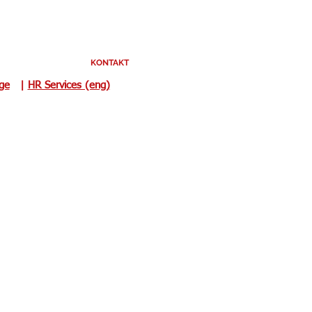
KONTAKT
uge
|
HR Services (eng)