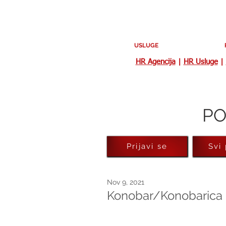
USLUGE
HR Agencija
|
HR Usluge
|
PO
Prijavi se
Svi
Nov 9, 2021
Konobar/Konobarica u