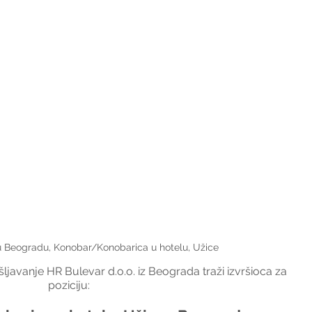
u Beogradu, Konobar/Konobarica u hotelu, Užice
javanje HR Bulevar d.o.o. iz Beograda traži izvršioca za 
poziciju: