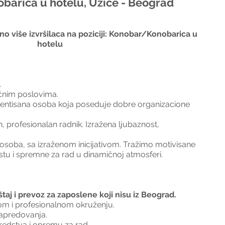
arica u hotelu, Užice - Beograd
o više izvršilaca na poziciji: Konobar/Konobarica u 
hotelu
.
ličnim poslovima.
orijentisana osoba koja poseduje dobre organizacione 
 profesionalan radnik. Izražena ljubaznost, 
osoba, sa izraženom inicijativom. Tražimo motivisane 
stu i spremne za rad u dinamičnoj atmosferi.
j i prevoz za zaposlene koji nisu iz Beograd.
om i profesionalnom okruženju.
apredovanja.
edstva i opremu za rad.