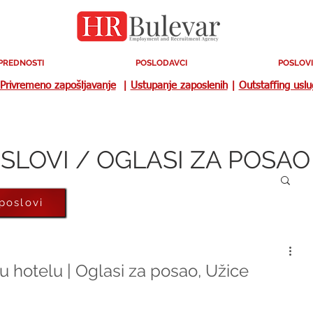
PREDNOSTI
POSLODAVCI
POSLOVI
Privremeno zapošljavanje
|
Ustupanje zaposlenih
|
Outstaffing usl
SLOVI / OGLASI ZA POSAO
 poslovi
 hotelu | Oglasi za posao, Užice