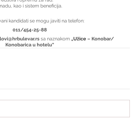
adu, kao i sistem beneficija.
ani kandidati se mogu javiti na telefon:
011/454-25-88
lovi@hrbulevar.rs 
sa naznakom 
„
Užice 
– Konobar/ 
Konobarica u hotelu“