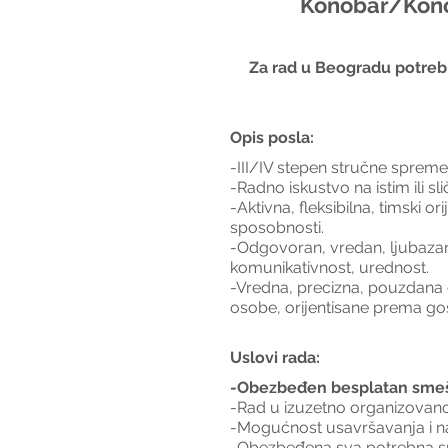
Konobar/Konob
Za rad u Beogradu potrebn
Opis posla:
-III/IV stepen stručne spreme
-Radno iskustvo na istim ili s
-Aktivna, fleksibilna, timski 
sposobnosti.
-Odgovoran, vredan, ljubazan,
komunikativnost, urednost.
-Vredna, precizna, pouzdana 
osobe, orijentisane prema go
Uslovi rada:
-Obezbeđen besplatan smešta
-Rad u izuzetno organizovan
-Mogućnost usavršavanja i n
-Obezbeđena sva potrebna sr