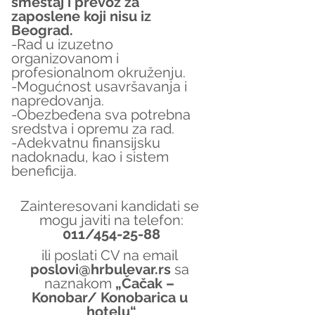
smeštaj i prevoz za 
zaposlene koji nisu iz 
Beograd.
-Rad u izuzetno 
organizovanom i 
profesionalnom okruženju.
-Mogućnost usavršavanja i 
napredovanja.
-Obezbeđena sva potrebna 
sredstva i opremu za rad.
-Adekvatnu finansijsku 
nadoknadu, kao i sistem 
beneficija.
Zainteresovani kandidati se 
mogu javiti na telefon:
011/454-25-88
ili poslati CV na email 
poslovi@hrbulevar.rs 
sa 
naznakom 
„Čačak – 
Konobar/ Konobarica u 
hotelu“