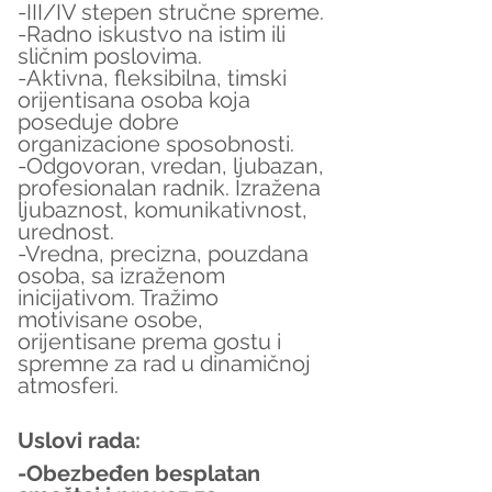
-III/IV stepen stručne spreme.
-Radno iskustvo na istim ili 
sličnim poslovima.
-Aktivna, fleksibilna, timski 
orijentisana osoba koja 
poseduje dobre 
organizacione sposobnosti.
-Odgovoran, vredan, ljubazan, 
profesionalan radnik. Izražena 
ljubaznost, komunikativnost, 
urednost.
-Vredna, precizna, pouzdana 
osoba, sa izraženom 
inicijativom. Tražimo 
motivisane osobe, 
orijentisane prema gostu i 
spremne za rad u dinamičnoj 
atmosferi.
Uslovi rada:
-Obezbeđen besplatan 