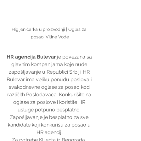
Higijeničarka u proizvodnji | Oglas za 
posao, Viline Vode
HR agencija Bulevar
 je povezana sa 
glavnim kompanijama koje nude 
zapošljavanje u Republici Srbiji. HR 
Bulevar ima veliku ponudu poslova i 
svakodnevne oglase za posao kod 
različith Poslodavaca. Konkurišite na 
oglase za poslove i koristite HR 
usluge potpuno besplatno. 
Zapošljavanje je besplatno za sve 
kandidate koji konkurišu za posao u 
HR agenciji.
Za potrebe Klijenta iz Beograda, 