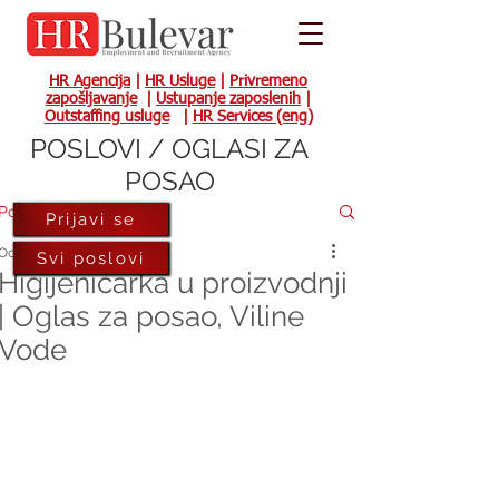
HR Agencija
|
HR Usluge
|
Privremeno
zapošljavanje
|
Ustupanje zaposlenih
|
Outstaffing usluge
|
HR Services (eng)
POSLOVI / OGLASI ZA
POSAO
Post
Prijavi se
Oct 10, 2023
Svi poslovi
Higijeničarka u proizvodnji
| Oglas za posao, Viline
Vode