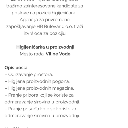
tražimo zainteresovane kandidate za 
poslove na poziciji higijeničara . 
Agencija za privremeno 
zapošljavanje HR Bulevar d.o.o. traži 
izvršioca za poziciju:
Higijeničarka u proizvodnji
Mesto rada: 
Viline Vode
Opis posla:
– Održavanje prostora.
– Higijena proizvodnih pogona.
– Higijena proizvodnih magacina.
– Pranje pribora koji se koriste za 
odmeravanje sirovina u proizvodnji.
– Pranje posuđa koje se koriste za 
odmeravanje sirovina u proizvodnji. 