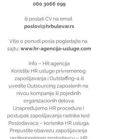
060 3066 099
ili poslati CV na email 
poslovi@hrbulevar.rs
Više o ponudi posla pogledajte na 
sajtu: 
www.hr-agencija-usluge.com
Info – HR agencija
Koristite HR usluge privremenog 
zapošljavanja i Outstaffing-a ili
uvedite Outsourcing zaposlenih na 
nivou kompanije ili pojedinih 
organizacionih delova.
Unapređujemo HR procedure I 
postupak zapošljavanja radnika kod 
Poslodavaca – korisnika HR usluga.
Prepustite obavezu zapošljavanja 
profesionalnom poslodavcu – HR 