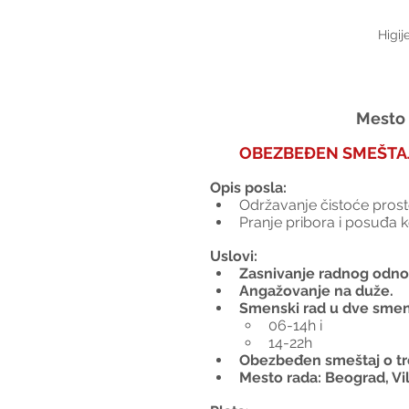
Higij
Mesto 
OBEZBEĐEN SMEŠTAJ
Opis posla:
Održavanje čistoće prost
Pranje pribora i posuđa k
Uslovi:
Zasnivanje radnog odno
Angažovanje na duže.
Smenski rad u dve sme
06-14h i 
14-22h
Obezbeđen smeštaj o tr
Mesto rada: Beograd, Vi