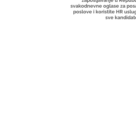
zapošljavanje u Republi
svakodnevne oglase za posao
poslove i koristite HR usl
sve kandidate