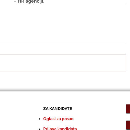
– 
HR agenciji
.
ZA KANDIDATE
Oglasi za posao
Prijava kandidata