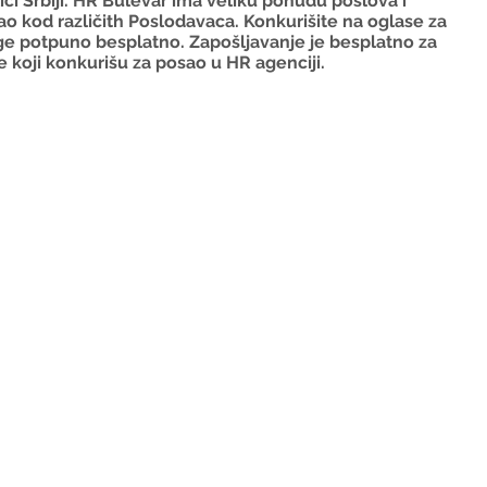
ci Srbiji. HR Bulevar ima veliku ponudu poslova i 
 kod različith Poslodavaca. Konkurišite na oglase za 
uge potpuno besplatno. Zapošljavanje je besplatno za 
 koji konkurišu za posao u HR agenciji.