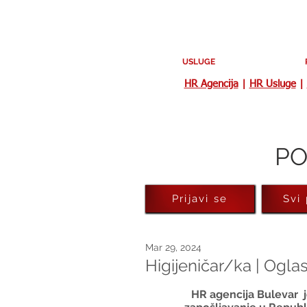
USLUGE
HR Agencija
|
HR Usluge
|
PO
Prijavi se
Svi
Mar 29, 2024
Higijeničar/ka | Ogla
HR agencija Bulevar 