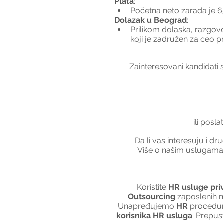
Plata
:
Početna neto zarada je 
Dolazak u Beograd
:
Prilikom dolaska, razgovo
koji je zadružen za ceo 
Zainteresovani kandidati 
ili posla
Da li vas interesuju i dr
Više o našim uslugama 
Koristite 
HR usluge pri
Outsourcing
 zaposlenih n
Unapređujemo 
HR
 procedur
korisnika HR usluga
. Prepus