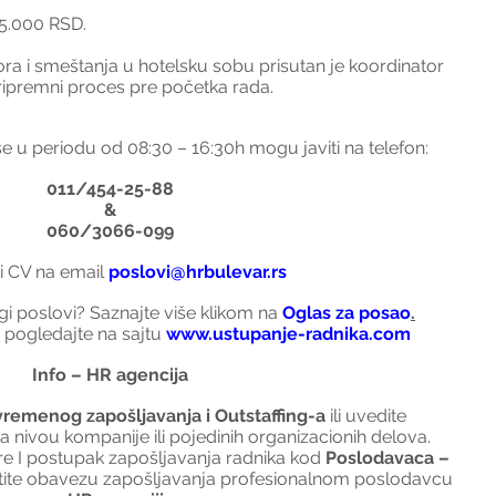
65.000 RSD.
ra i smeštanja u hotelsku sobu prisutan je koordinator 
pripremni proces pre početka rada.
se u periodu od 08:30 – 16:30h mogu javiti na telefon:
011/454-25-88
&
060/3066-099
ti CV na email 
poslovi@hrbulevar.rs
ugi poslovi? Saznajte više klikom na 
Oglas za posao
.
pogledajte na sajtu 
www.ustupanje-radnika.com
Info – HR agencija
vremenog zapošljavanja i Outstaffing-a
 ili uvedite 
a nivou kompanije ili pojedinih organizacionih delova.
e I postupak zapošljavanja radnika kod 
Poslodavaca – 
tite obavezu zapošljavanja profesionalnom poslodavcu 