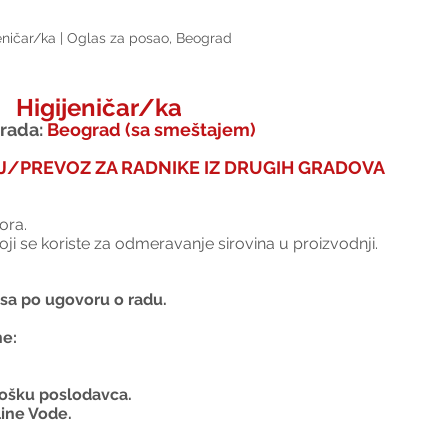
eničar/ka | Oglas za posao, Beograd
Higijeničar/ka
rada: 
Beograd (sa smeštajem)
/PREVOZ ZA RADNIKE IZ DRUGIH GRADOVA
ora. 
oji se koriste za odmeravanje sirovina u proizvodnji.
sa po ugovoru o radu.
ne:
ošku poslodavca.
line Vode.