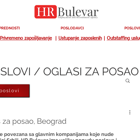
PREDNOSTI
POSLODAVCI
POSLOVI
Privremeno zapošljavanje
|
Ustupanje zaposlenih
|
Outstaffing usl
SLOVI / OGLASI ZA POSAO
 poslovi
s za posao, Beograd
 je povezana sa glavnim kompanijama koje nude 