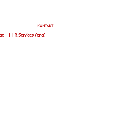
KONTAKT
uge
|
HR Services (eng)