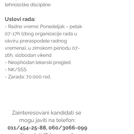
tehnološke discipline
Uslovi rada:
- Radno vreme: Ponedeljak – petak 
07-17h (zbog organizacije rada u 
okviru preraspodele radnog 
vremena), u zimskom periodu 07-
16h, slobodan vikend
- Neophodan lekarski pregled
- NK/SSS
- Zarada: 70.000 rsd.
Zainteresovani kandidati se 
mogu javiti na telefon:
011/454-25-88, 060/3066-099