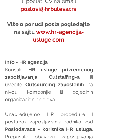
ili poslati CV na email 
poslovi@hrbulevar.rs
Više o ponudi posla pogledajte 
na sajtu 
www.hr-agencija-
usluge.com
Info - HR agencija 
Koristite 
HR usluge privremenog 
zapošljavanja
 i 
Outstaffing-a
  ili 
uvedite 
Outsourcing zaposlenih
 na 
nivou kompanije ili pojedinih 
organizacionih delova.
Unapređujemo HR procedure I 
postupak zapošljavanja radnika kod 
Poslodavaca - korisnika HR usluga. 
Prepustite obavezu zapošljavanja 