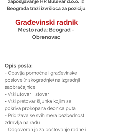
zapošljavanje HR Bulevar d.o.o. iz 
Beograda traži izvršioca za poziciju:
Građevinski radnik
Mesto rada: Beograd - 
Obrenovac 
Opis posla:
- Obavlja pomoćne i građevinske 
poslove (niskogradnje) na izgradnji 
saobraćajnice 
- Vrši utovar i istovar
- Vrši pretovar šljunka kojim se 
pokriva prokopana deonica puta
- Pridržava se svih mera bezbednost i 
zdravlja na radu
- Odgovoran je za poštovanje radne i 