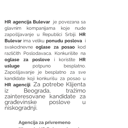
HR agencija Bulevar
  je povezana sa 
glavnim kompanijama koje nude 
zapošljavanje u Republici Srbiji. 
HR 
Bulevar 
ima veliku 
ponudu poslova
  i 
svakodnevne 
oglase za posao
 kod 
različith Poslodavaca. Konkurišite na 
oglase za poslove
 i koristite 
HR 
usluge
 potpuno besplatno. 
Zapošljavanje je besplatno za sve 
kandidate koji konkurišu za posao u 
Za potrebe Klijenta 
HR agenciji
. 
iz Beograda, tražimo 
zainteresovane kandidate za 
građevinske poslove u 
niskogradnji.
Agencija za privremeno 