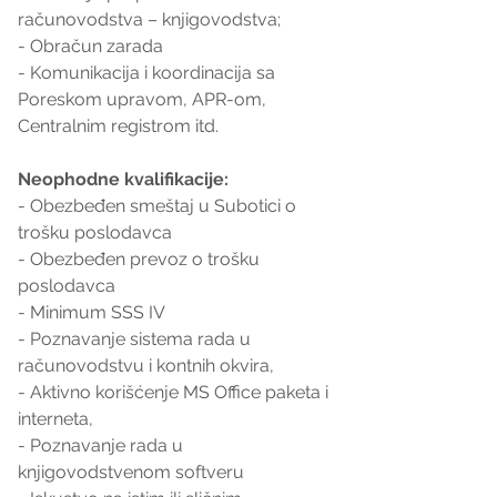
računovodstva – knjigovodstva;
- Obračun zarada
- Komunikacija i koordinacija sa 
Poreskom upravom, APR-om, 
Centralnim registrom itd.
Neophodne kvalifikacije:
- Obezbeđen smeštaj u Subotici o 
trošku poslodavca
- Obezbeđen prevoz o trošku 
poslodavca
- Minimum SSS IV
- Poznavanje sistema rada u 
računovodstvu i kontnih okvira,
- Aktivno korišćenje MS Office paketa i 
interneta,
- Poznavanje rada u 
knjigovodstvenom softveru