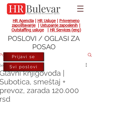
HR Agencija
|
HR Usluge
|
Privremeno
zapošljavanje
|
Ustupanje zaposlenih
|
Outstaffing usluge
|
HR Services (eng)
POSLOVI / OGLASI ZA
POSAO
Post
Prijavi se
Sep 6, 2022
Svi poslovi
Glavni knjigovođa |
Subotica, smeštaj +
prevoz, zarada 120.000
rsd