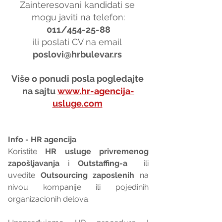
Zainteresovani kandidati se 
mogu javiti na telefon:
011/454-25-88
ili poslati CV na email 
poslovi@hrbulevar.rs 
Više o ponudi posla pogledajte 
na sajtu 
www.hr-agencija-
usluge.com
Info - HR agencija 
Koristite 
HR usluge privremenog 
zapošljavanja
 i 
Outstaffing-a
  ili 
uvedite 
Outsourcing zaposlenih
 na 
nivou kompanije ili pojedinih 
organizacionih delova.