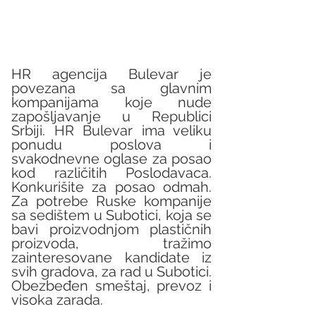
HR agencija Bulevar je 
povezana sa glavnim 
kompanijama koje nude 
zapošljavanje u Republici 
Srbiji. HR Bulevar ima veliku 
ponudu poslova i 
svakodnevne oglase za posao 
kod različitih Poslodavaca. 
Konkurišite za posao odmah. 
Za potrebe Ruske kompanije 
sa sedištem u Subotici, koja se 
bavi proizvodnjom plastičnih 
proizvoda, tražimo 
zainteresovane kandidate iz 
svih gradova, za rad u Subotici. 
Obezbeđen smeštaj, prevoz i 
visoka zarada.