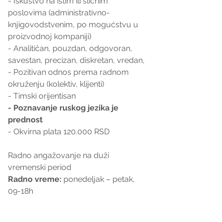
- Iskustvo na istim ili sličnim 
poslovima (administrativno-
knjigovodstvenim, po mogućstvu u 
proizvodnoj kompaniji)
- Analitičan, pouzdan, odgovoran, 
savestan, precizan, diskretan, vredan,
- Pozitivan odnos prema radnom 
okruženju (kolektiv, klijenti)
- Timski orijentisan
- Poznavanje ruskog jezika je 
prednost
- Okvirna plata 120.000 RSD
Radno angažovanje na duži 
vremenski period
Radno vreme: 
ponedeljak – petak, 
09-18h