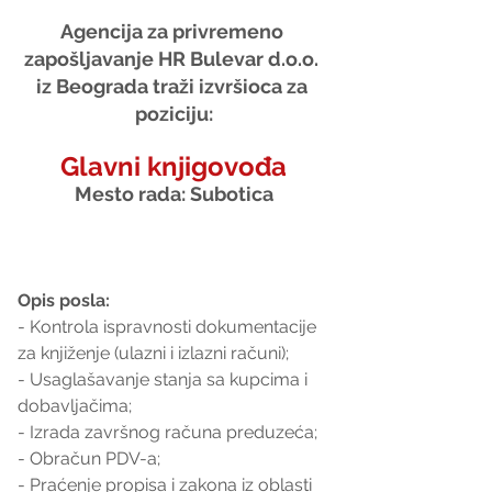
Agencija za privremeno 
zapošljavanje HR Bulevar d.o.o. 
iz Beograda traži izvršioca za 
poziciju:
Glavni knjigovođa
Mesto rada: Subotica
Opis posla:
- Kontrola ispravnosti dokumentacije 
za knjiženje (ulazni i izlazni računi);
- Usaglašavanje stanja sa kupcima i 
dobavljačima;
- Izrada završnog računa preduzeća;
- Obračun PDV-a;
- Praćenje propisa i zakona iz oblasti 