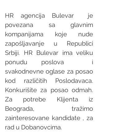
HR agencija Bulevar  je 
povezana sa glavnim 
kompanijama koje nude 
zapošljavanje u Republici 
Srbiji. HR Bulevar ima veliku 
ponudu poslova  i 
svakodnevne oglase za posao 
kod različitih Poslodavaca. 
Konkurišite za posao odmah. 
Za potrebe Klijenta iz 
Beograda, tražimo 
zainteresovane kandidate , za 
rad u Dobanovcima.