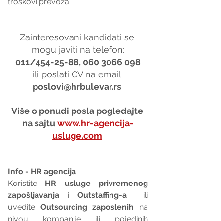
troškovi prevoza
Zainteresovani kandidati se 
mogu javiti na telefon:
011/454-25-88, 060 3066 098
ili poslati CV na email 
poslovi@hrbulevar.rs 
Više o ponudi posla pogledajte 
na sajtu 
www.hr-agencija-
usluge.com
Info - HR agencija 
Koristite 
HR usluge privremenog 
zapošljavanja
 i 
Outstaffing-a
  ili 
uvedite 
Outsourcing zaposlenih
 na 
nivou kompanije ili pojedinih 