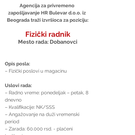
Agencija za privremeno 
zapošljavanje HR Bulevar d.o.o. iz 
Beograda traži izvršioca za poziciju:
Fizički radnik
Mesto rada: Dobanovci
Opis posla:
– Fizički poslovi u magacinu
Uslovi rada:
– Radno vreme: ponedeljak – petak, 8 
dnevno
– Kvalifikacije: NK/SSS
– Angažovanje na duži vremenski 
period
– Zarada: 60.000 rsd. - plaćeni 