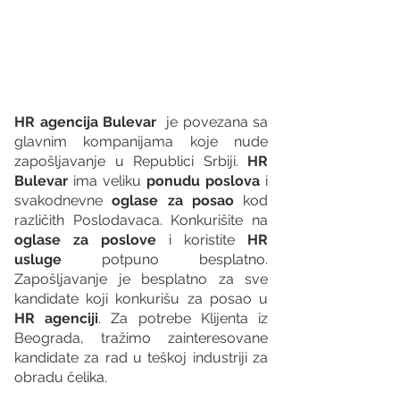
HR agencija Bulevar
  je povezana sa 
glavnim kompanijama koje nude 
zapošljavanje u Republici Srbiji. 
HR 
Bulevar 
ima veliku 
ponudu poslova 
i 
svakodnevne 
oglase za posao
 kod 
različith Poslodavaca. Konkurišite na 
oglase za poslove
 i koristite 
HR 
usluge
 potpuno besplatno. 
Zapošljavanje je besplatno za sve 
kandidate koji konkurišu za posao u 
HR agenciji
. Za potrebe Klijenta iz 
Beograda, tražimo zainteresovane 
kandidate za rad u teškoj industriji za 
obradu čelika.