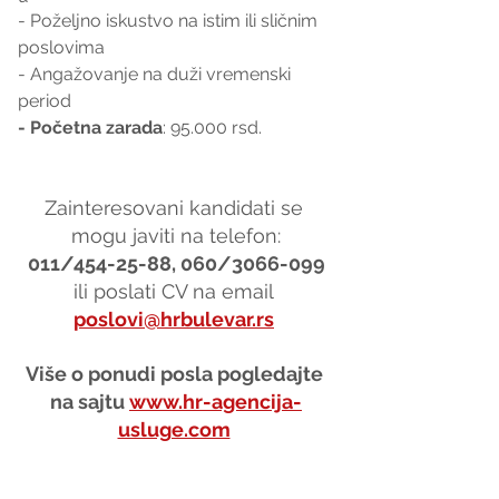
- Poželjno iskustvo na istim ili sličnim 
poslovima
- Angažovanje na duži vremenski 
period
- Početna zarada
: 95.000 rsd.
Zainteresovani kandidati se 
mogu javiti na telefon:
011/454-25-88, 060/3066-099
ili poslati CV na email 
poslovi@hrbulevar.rs
Više o ponudi posla pogledajte 
na sajtu 
www.hr-agencija-
usluge.com