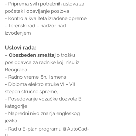
- Priprema svih potrebnih uslova za 
početak i obavljanje poslova
- Kontrola kvaliteta izrađene opreme
- Terenski rad – nadzor nad 
izvođenjem
Uslovi rada:
– 
Obezbeđen smeštaj
 o trošku 
poslodavca za radnike koji nisu iz 
Beograda
- Radno vreme: 8h, I smena
- Diploma elektro struke VI – VII 
stepen stručne spreme, 
- Posedovanje vozačke dozvole B 
kategorije 
- Napredni nivo znanja engleskog 
jezika
- Rad u E-plan programu ili AutoCad-
u