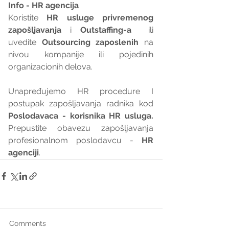
Info - HR agencija 
Koristite 
HR usluge privremenog 
zapošljavanja
 i 
Outstaffing-a
  ili 
uvedite 
Outsourcing zaposlenih
 na 
nivou kompanije ili pojedinih 
organizacionih delova.
Unapređujemo HR procedure I 
postupak zapošljavanja radnika kod 
Poslodavaca - korisnika HR usluga. 
Prepustite obavezu zapošljavanja 
profesionalnom poslodavcu - 
HR 
agenciji
.
Comments