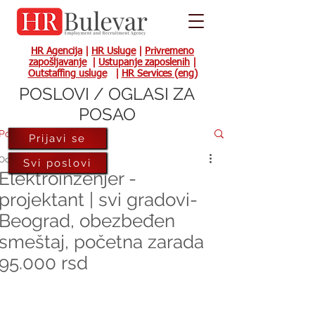
HR Agencija
|
HR Usluge
|
Privremeno
zapošljavanje
|
Ustupanje zaposlenih
|
Outstaffing usluge
|
HR Services (eng)
POSLOVI / OGLASI ZA
POSAO
Post
Prijavi se
Oct 26, 2022
Svi poslovi
Elektroinženjer -
projektant | svi gradovi-
Beograd, obezbeđen
smeštaj, početna zarada
95.000 rsd