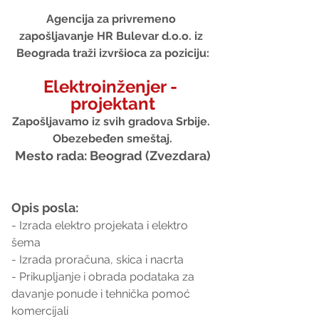
Agencija za privremeno 
zapošljavanje HR Bulevar d.o.o. iz 
Beograda traži izvršioca za poziciju:
Elektroinženjer - 
projektant
Zapošljavamo iz svih gradova Srbije. 
Obezebeđen smeštaj.
Mesto rada: Beograd (Zvezdara)
Opis posla:
- Izrada elektro projekata i elektro 
šema 
- Izrada proračuna, skica i nacrta
- Prikupljanje i obrada podataka za 
davanje ponude i tehnička pomoć 
komercijali