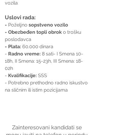
vozila
Uslovi rada:
- 
Poželjno
 sopstveno vozilo
- Obezbeđen topli obrok
 o trošku 
poslodavca
- Plata:
 60.000 dinara
- 
Radno vreme:
 8 sati- I Smena 10-
18h, II Smena: 15-23h, III Smena: 18-
02h
- 
Kvalifikacije:
 SSS
- Potrebno prethodno radno iskustvo 
na sličnim ili istim pozicijama
Zainteresovani kandidati se 
mogu javiti na telefon u periodu 