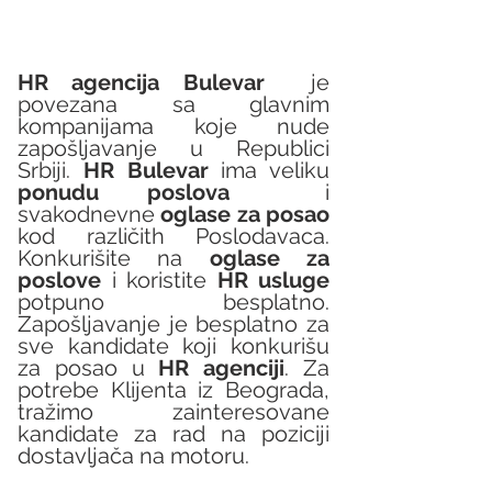
HR agencija Bulevar
  je 
povezana sa glavnim 
kompanijama koje nude 
zapošljavanje u Republici 
Srbiji. 
HR Bulevar 
ima veliku 
ponudu poslova
  i 
svakodnevne 
oglase za posao
kod različith Poslodavaca. 
Konkurišite na 
oglase za 
poslove
 i koristite 
HR usluge
potpuno besplatno. 
Zapošljavanje je besplatno za 
sve kandidate koji konkurišu 
za posao u 
HR agenciji
. Za 
potrebe Klijenta iz Beograda, 
tražimo zainteresovane 
kandidate za rad na poziciji 
dostavljača na motoru.