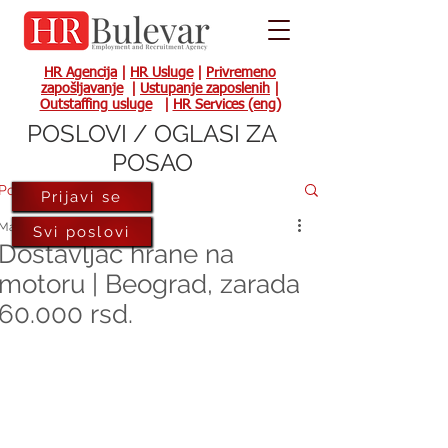
HR Agencija
|
HR Usluge
|
Privremeno
zapošljavanje
|
Ustupanje zaposlenih
|
Outstaffing usluge
|
HR Services (eng)
POSLOVI / OGLASI ZA
POSAO
Post
Prijavi se
Mar 20, 2023
Svi poslovi
Dostavljač hrane na
motoru | Beograd, zarada
60.000 rsd.