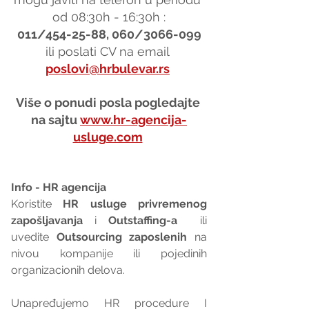
od 08:30h - 16:30h :
011/454-25-88, 060/3066-099
ili poslati CV na email 
poslovi@hrbulevar.rs
Više o ponudi posla pogledajte 
na sajtu 
www.hr-agencija-
usluge.com
Info - HR agencija 
Koristite 
HR usluge privremenog 
zapošljavanja
 i 
Outstaffing-a
  ili 
uvedite 
Outsourcing zaposlenih
 na 
nivou kompanije ili pojedinih 
organizacionih delova.
Unapređujemo HR procedure I 