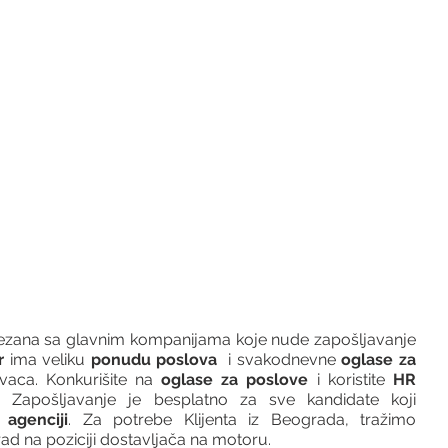
vezana sa glavnim kompanijama koje nude zapošljavanje 
r 
ima veliku 
ponudu poslova
  i svakodnevne 
oglase za 
vaca. Konkurišite na 
oglase za poslove
 i koristite 
HR 
 Zapošljavanje je besplatno za sve kandidate koji 
agenciji
. Za potrebe Klijenta iz Beograda, tražimo 
ad na poziciji dostavljača na motoru.