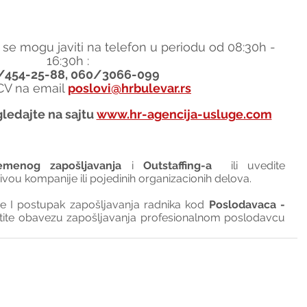
 se mogu javiti na telefon u periodu od 08:30h - 
16:30h :
/454-25-88, 060/3066-099
 CV na email 
poslovi@hrbulevar.rs
ledajte na sajtu 
www.hr-agencija-usluge.com
emenog zapošljavanja
 i 
Outstaffing-a
  ili uvedite 
nivou kompanije ili pojedinih organizacionih delova.
I postupak zapošljavanja radnika kod 
Poslodavaca - 
tite obavezu zapošljavanja profesionalnom poslodavcu 