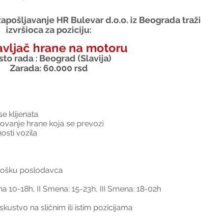
apošljavanje HR Bulevar d.o.o. iz Beograda traži 
izvršioca za poziciju:
avljač hrane na motoru
to rada : Beograd (Slavija)
Zarada: 60.000 rsd
e klijenata
ovanje hrane koja se prevozi
osti vozila
trošku poslodavca
ena 10-18h, II Smena: 15-23h, III Smena: 18-02h
kustvo na sličnim ili istim pozicijama