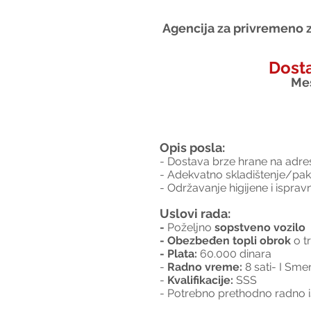
Agencija za privremeno z
Dost
Mes
Opis posla:
- Dostava brze hrane na adres
- Adekvatno skladištenje/pak
- Održavanje higijene i ispravn
Uslovi rada:
- 
Poželjno
 sopstveno vozilo
- Obezbeđen topli obrok
 o 
- Plata:
 60.000 dinara
- 
Radno vreme:
 8 sati- I Sm
- 
Kvalifikacije:
 SSS
- Potrebno prethodno radno is