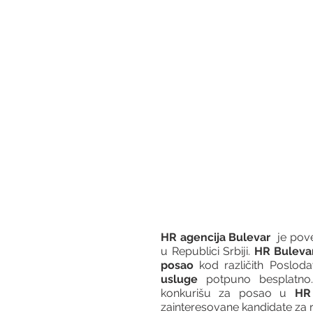
HR agencija Bulevar
  je po
u Republici Srbiji. 
HR Buleva
posao
 kod različith Posloda
usluge
 potpuno besplatno.
konkurišu za posao u 
HR 
zainteresovane kandidate za r