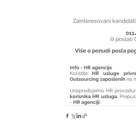
Zainteresovani kandidati
011
ili poslati
Više o ponudi posla pog
Info - HR agencija 
Koristite 
HR usluge privr
Outsourcing zaposlenih
 na 
Unapređujemo HR procedure 
korisnika HR usluga. 
Prepus
- 
HR agenciji
.