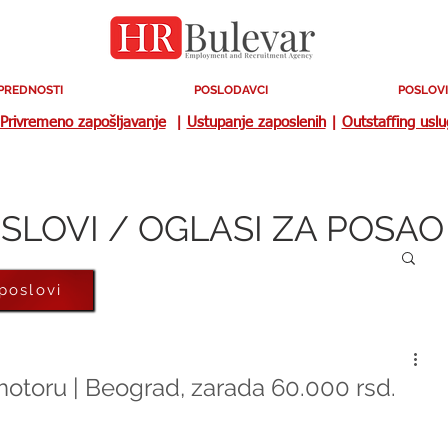
PREDNOSTI
POSLODAVCI
POSLOVI
Privremeno zapošljavanje
|
Ustupanje zaposlenih
|
Outstaffing usl
SLOVI / OGLASI ZA POSAO
 poslovi
motoru | Beograd, zarada 60.000 rsd.