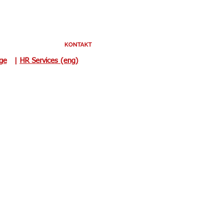
KONTAKT
uge
|
HR Services (eng)