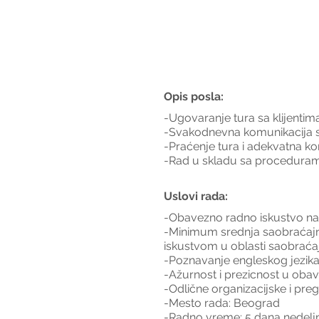
Opis posla:
-Ugovaranje tura sa klijentim
-Svakodnevna komunikacija 
-Praćenje tura i adekvatna ko
-Rad u skladu sa proceduram
Uslovi rada:
-Obavezno radno iskustvo na i
-Minimum srednja saobraćajna 
iskustvom u oblasti saobraća
-Poznavanje engleskog jezik
-Ažurnost i prezicnost u obav
-Odlične organizacijske i pr
-Mesto rada: Beograd
-Radno vreme: 5 dana nedeljn