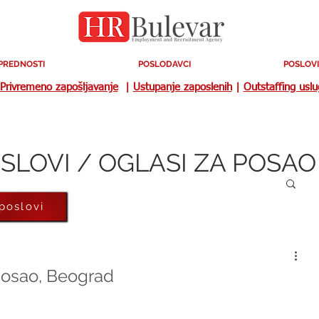
PREDNOSTI
POSLODAVCI
POSLOVI
Privremeno zapošljavanje
|
Ustupanje zaposlenih
|
Outstaffing usl
SLOVI / OGLASI ZA POSAO
 poslovi
 posao, Beograd