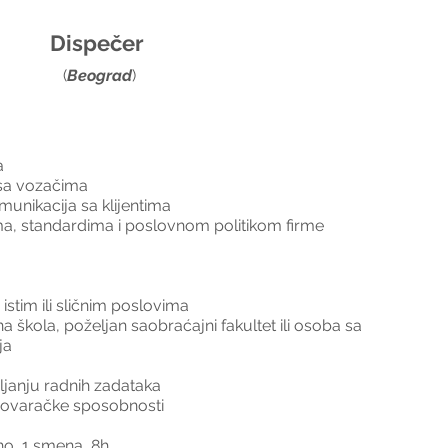
Dispečer 
(
Beograd
)
a
sa vozačima
munikacija sa klijentima
a, standardima i poslovnom politikom firme
stim ili sličnim poslovima 
škola, poželjan saobraćajni fakultet ili osoba sa 
ja
a
ljanju radnih zadataka
egovaračke sposobnosti
o, 1 smena, 8h