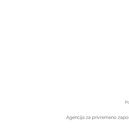
Po
Agencija za privremeno zapošl