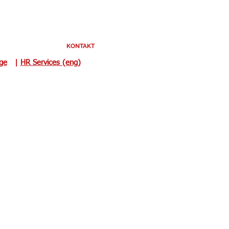
KONTAKT
uge
|
HR Services (eng)