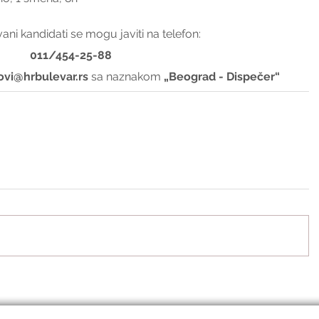
ani kandidati se mogu javiti na telefon:
011/454-25-88
ovi@hrbulevar.rs 
sa naznakom 
„Beograd - Dispečer“