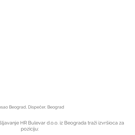
sao Beograd, Dispečer, Beograd
javanje HR Bulevar d.o.o. iz Beograda traži izvršioca za 
poziciju: