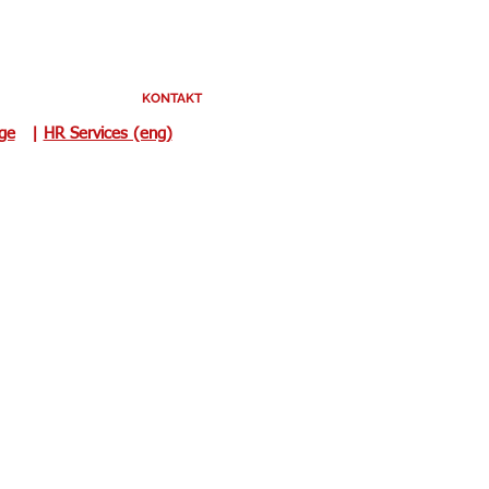
KONTAKT
uge
|
HR Services (eng)