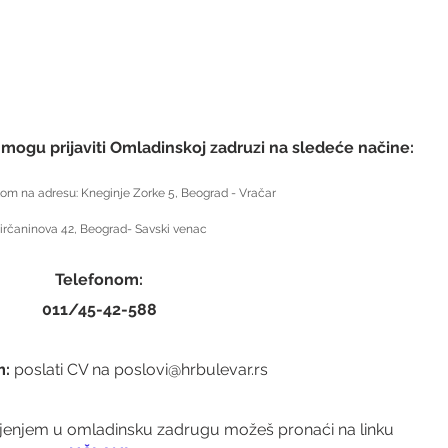
 mogu prijaviti Omladinskoj zadruzi na sledeće načine:
om na adresu: Kneginje Zorke 5, Beograd - Vračar
irčaninova 42, Beograd- Savski venac
Telefonom:
011/45-42-588
: 
poslati CV na poslovi@hrbulevar.rs
njenjem u omladinsku zadrugu možeš pronaći na linku 