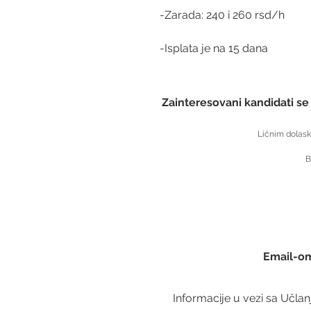
-Zarada: 240 i 260 rsd/h
-Isplata je na 15 dana 
Zainteresovani kandidati se
Ličnim dolask
B
Email-om
Informacije u vezi sa Učla