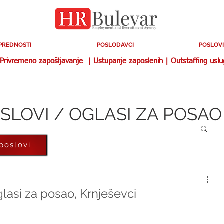
PREDNOSTI
POSLODAVCI
POSLOVI
Privremeno zapošljavanje
|
Ustupanje zaposlenih
|
Outstaffing usl
SLOVI / OGLASI ZA POSAO
 poslovi
glasi za posao, Krnješevci