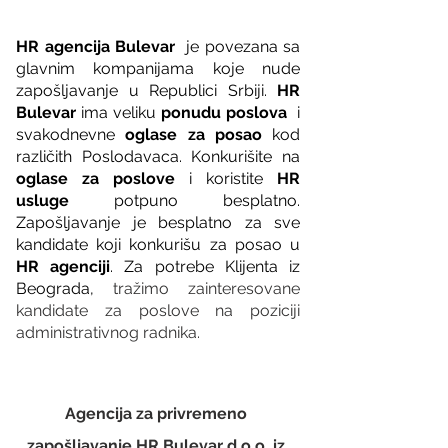
HR agencija Bulevar
  je povezana sa 
glavnim kompanijama koje nude 
zapošljavanje u Republici Srbiji. 
HR 
Bulevar 
ima veliku 
ponudu poslova
  i 
svakodnevne 
oglase za posao
 kod 
različith Poslodavaca. Konkurišite na 
oglase za poslove
 i koristite 
HR 
usluge
 potpuno besplatno. 
Zapošljavanje je besplatno za sve 
kandidate koji konkurišu za posao u 
HR agenciji
. Za potrebe Klijenta iz 
Beograda, 
tražimo zainteresovane 
kandidate za poslove na poziciji 
administrativnog radnika.
Agencija za privremeno 
zapošljavanje HR Bulevar d.o.o. iz 