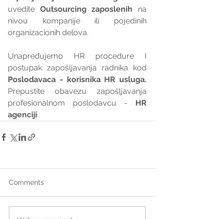
uvedite 
Outsourcing zaposlenih
 na 
nivou kompanije ili pojedinih 
organizacionih delova.
Unapređujemo HR procedure I 
postupak zapošljavanja radnika kod 
Poslodavaca - korisnika HR usluga. 
Prepustite obavezu zapošljavanja 
profesionalnom poslodavcu - 
HR 
agenciji
.
Comments