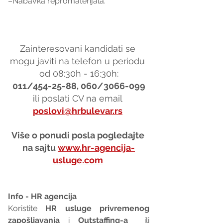
–Nabavka repromaterijala.
Zainteresovani kandidati se 
mogu javiti na telefon u periodu 
od 08:30h - 16:30h:
011/454-25-88, 060/3066-099
ili poslati CV na email 
poslovi@hrbulevar.rs
Više o ponudi posla pogledajte 
na sajtu 
www.hr-agencija-
usluge.com
Info - HR agencija 
Koristite 
HR usluge privremenog 
zapošljavanja
 i 
Outstaffing-a
  ili 