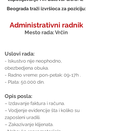
Beograda traži izvršioca za poziciju:
Administrativni radnik
Mesto rada: Vrčin
Uslovi rada:
- Iskustvo nije neophodno, 
obezbedjena obuka.
- Radno vreme: pon-petak: 09-17h .
- Plata: 50.000 din.
Opis posla:
– Izdavanje faktura i računa.
– Vodjenje evidencije šta i koliko su 
zaposleni uradili.
– Zakazivanje klijenata.