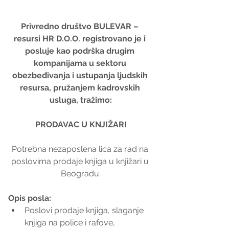
Privredno društvo BULEVAR – 
resursi HR D.O.O. registrovano je i 
posluje kao podrška drugim 
kompanijama u sektoru 
obezbeđivanja i ustupanja ljudskih 
resursa, pružanjem kadrovskih 
usluga, tražimo:
PRODAVAC U KNJIŽARI
Potrebna nezaposlena lica za rad na 
poslovima prodaje knjiga u knjižari u 
Beogradu.
Opis posla:
Poslovi prodaje knjiga, slaganje 
knjiga na police i rafove, 