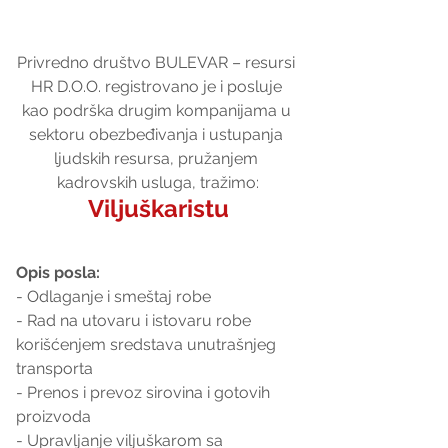
Privredno društvo BULEVAR – resursi 
HR D.O.O. registrovano je i posluje 
kao podrška drugim kompanijama u 
sektoru obezbeđivanja i ustupanja 
ljudskih resursa, pružanjem 
kadrovskih usluga, tražimo:
Viljuškaristu
Opis posla:
- Odlaganje i smeštaj robe
- Rad na utovaru i istovaru robe 
korišćenjem sredstava unutrašnjeg 
transporta
- Prenos i prevoz sirovina i gotovih 
proizvoda
- Upravljanje viljuškarom sa 