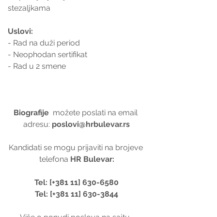
stezaljkama
Uslovi:
- Rad na duži period
- Neophodan sertifikat
- Rad u 2 smene
Biografije  
možete poslati na email 
adresu: 
poslovi@hrbulevar.rs
Kandidati se mogu prijaviti na brojeve 
telefona 
HR Bulevar:
Tel: [+381 11] 630-6580
Tel: [+381 11] 630-3844