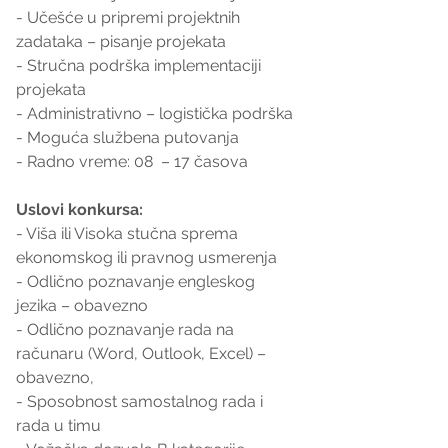
- Učešće u pripremi projektnih 
zadataka – pisanje projekata
- Stručna podrška implementaciji 
projekata
- Administrativno – logistička podrška
- Moguća službena putovanja
- Radno vreme: 08  – 17 časova
Uslovi konkursa:
- Viša ili Visoka stučna sprema 
ekonomskog ili pravnog usmerenja
- Odlično poznavanje engleskog 
jezika – obavezno
- Odlično poznavanje rada na 
računaru (Word, Outlook, Excel) – 
obavezno,
- Sposobnost samostalnog rada i 
rada u timu