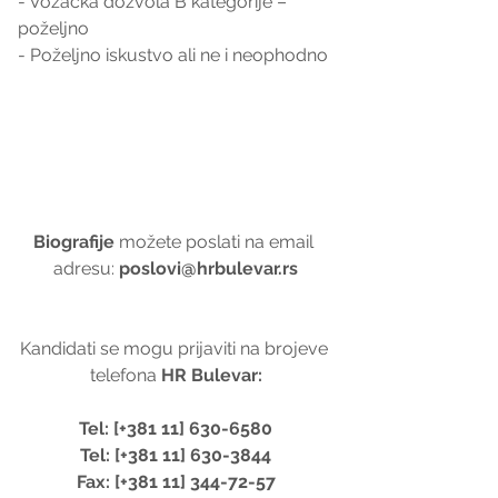
- Vožačka dozvola B kategorije – 
poželjno
- Poželjno iskustvo ali ne i neophodno
Biografije 
možete poslati na email 
adresu: 
poslovi@hrbulevar.rs
Kandidati se mogu prijaviti na brojeve 
telefona 
HR Bulevar:
Tel: [+381 11] 630-6580
Tel: [+381 11] 630-3844
Fax: [+381 11] 344-72-57