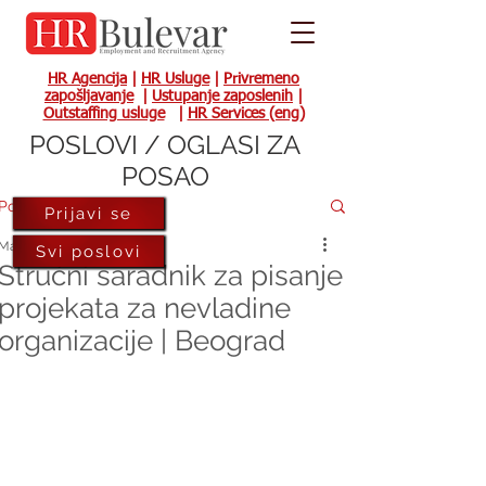
HR Agencija
|
HR Usluge
|
Privremeno
zapošljavanje
|
Ustupanje zaposlenih
|
Outstaffing usluge
|
HR Services (eng)
POSLOVI / OGLASI ZA
POSAO
Post
Prijavi se
Mar 8, 2017
Svi poslovi
Stručni saradnik za pisanje
projekata za nevladine
organizacije | Beograd