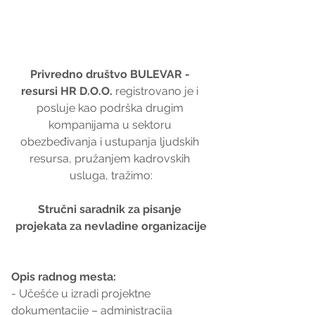
Privredno društvo BULEVAR - 
resursi HR D.O.O.
 registrovano je i 
posluje kao podrška drugim 
kompanijama u sektoru 
obezbeđivanja i ustupanja ljudskih 
resursa, pružanjem kadrovskih 
usluga, tražimo:
Stručni saradnik za pisanje 
projekata za nevladine organizacije
Opis radnog mesta:
- Učešće u izradi projektne 
dokumentacije – administracija