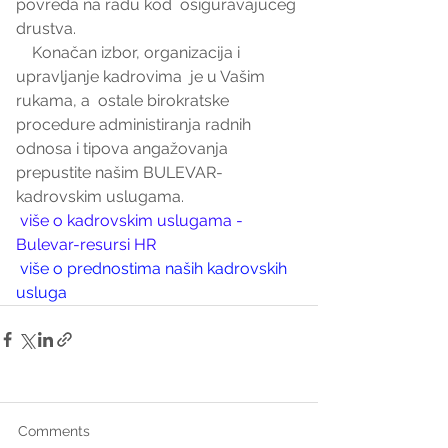
povreda na radu kod  osiguravajućeg 
drustva. 
    Konačan izbor, organizacija i 
upravljanje kadrovima  je u Vašim 
rukama, a  ostale birokratske 
procedure administiranja radnih 
odnosa i tipova angažovanja 
prepustite našim BULEVAR-
kadrovskim uslugama. 
više o kadrovskim uslugama - 
Bulevar-resursi HR
više o prednostima naših kadrovskih 
usluga
Comments