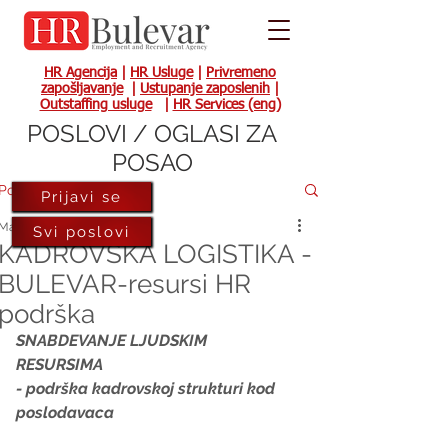
HR Agencija
|
HR Usluge
|
Privremeno
zapošljavanje
|
Ustupanje zaposlenih
|
Outstaffing usluge
|
HR Services (eng)
POSLOVI / OGLASI ZA
POSAO
Post
Prijavi se
May 15, 2014
Svi poslovi
KADROVSKA LOGISTIKA -
BULEVAR-resursi HR
podrška
SNABDEVANJE LJUDSKIM 
RESURSIMA 
- podrška kadrovskoj strukturi kod 
poslodavaca