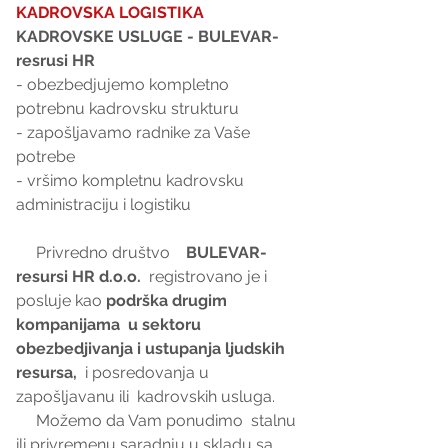
KADROVSKA LOGISTIKA
KADROVSKE USLUGE - BULEVAR-
resrusi HR
- obezbedjujemo kompletno 
potrebnu kadrovsku strukturu 
- zapošljavamo radnike za Vaše 
potrebe 
- vršimo kompletnu kadrovsku 
administraciju i logistiku 
     Privredno društvo    
BULEVAR-
resursi HR d.o.o. 
 registrovano je i 
posluje kao 
podrška drugim 
kompanijama  u sektoru 
obezbedjivanja i ustupanja ljudskih 
resursa, 
 i posredovanja u 
zapošljavanu ili  kadrovskih usluga. 
     Možemo da Vam ponudimo  stalnu 
ili privremenu saradnju u skladu sa 