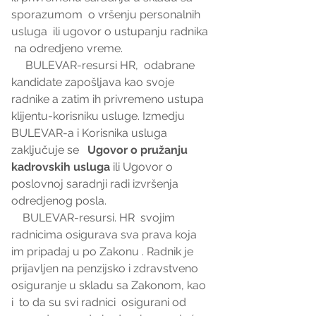
sporazumom  o vršenju personalnih 
usluga  ili ugovor o ustupanju radnika 
 na odredjeno vreme. 
     BULEVAR-resursi HR,  odabrane 
kandidate zapošljava kao svoje 
radnike a zatim ih privremeno ustupa 
klijentu-korisniku usluge. Izmedju 
BULEVAR-a i Korisnika usluga  
zaključuje se   
Ugovor o pružanju 
kadrovskih usluga
 ili Ugovor o 
poslovnoj saradnji radi izvršenja 
odredjenog posla. 
    BULEVAR-resursi. HR  svojim 
radnicima osigurava sva prava koja 
im pripadaj u po Zakonu . Radnik je 
prijavljen na penzijsko i zdravstveno 
osiguranje u skladu sa Zakonom, kao 
i  to da su svi radnici  osigurani od 