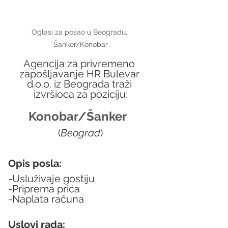
Oglasi za posao u Beogradu, 
Šanker/Konobar
Agencija za privremeno 
zapošljavanje HR Bulevar 
d.o.o. iz Beograda traži 
izvršioca za poziciju:
Konobar/Šanker  
(
Beograd
)
Opis posla:
-Usluživaje gostiju
-Priprema prića
-Naplata računa
Uslovi rada: