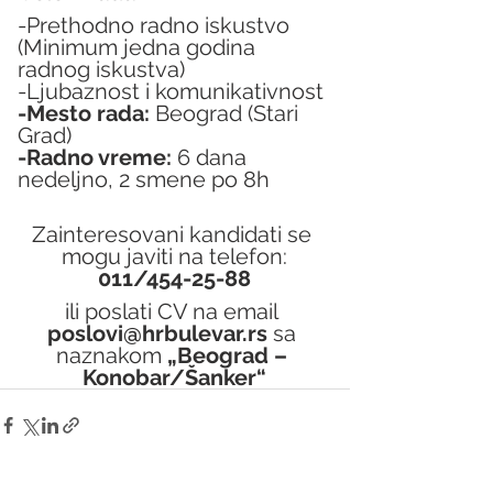
-Prethodno radno iskustvo 
(Minimum jedna godina 
radnog iskustva)
-Ljubaznost i komunikativnost
-Mesto rada:
 Beograd (Stari 
Grad)
-Radno vreme:
 6 dana 
nedeljno, 2 smene po 8h
Zainteresovani kandidati se 
mogu javiti na telefon:
011/454-25-88
ili poslati CV na email 
poslovi@hrbulevar.rs 
sa 
naznakom 
„Beograd – 
Konobar/Šanker“