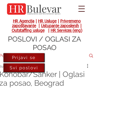
HR Agencija
|
HR Usluge
|
Privremeno
zapošljavanje
|
Ustupanje zaposlenih
|
Outstaffing usluge
|
HR Services (eng)
POSLOVI / OGLASI ZA
POSAO
Post
Prijavi se
Jul 1, 2021
Svi poslovi
Konobar/Šanker | Oglasi
za posao, Beograd