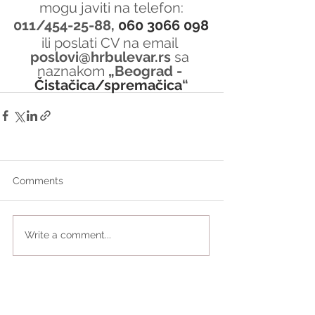
mogu javiti na telefon:
011/454-25-88, 
060 3066 098
ili poslati CV na email 
poslovi@hrbulevar.rs 
sa 
naznakom 
„Beograd - 
Čistačica/spremačica
“
Comments
Write a comment...