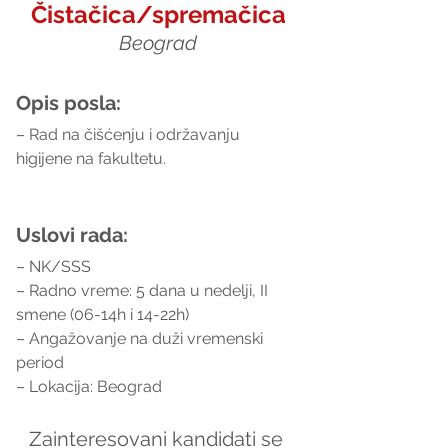
Čistačica/spremačica
Beograd
Opis posla:
– Rad na čišćenju i održavanju 
higijene na fakultetu.
Uslovi rada:
– NK/SSS
– Radno vreme: 5 dana u nedelji, II 
smene (06-14h i 14-22h)
– Angažovanje na duži vremenski 
period
– Lokacija: Beograd
Zainteresovani kandidati se 