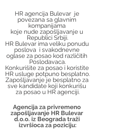
HR agencija Bulevar  je 
povezana sa glavnim 
kompanijama 
koje nude zapošljavanje u 
Republici Srbiji.
HR Bulevar ima veliku ponudu 
poslova  i svakodnevne 
oglase za posao kod različitih 
Poslodavaca.
Konkurišite za posao i koristite 
HR usluge potpuno besplatno.
Zapošljavanje je besplatno za 
sve kandidate koji konkurišu 
za posao u HR agenciji.
Agencija za privremeno 
zapošljavanje HR Bulevar 
d.o.o. iz Beograda traži 
izvršioca za poziciju: